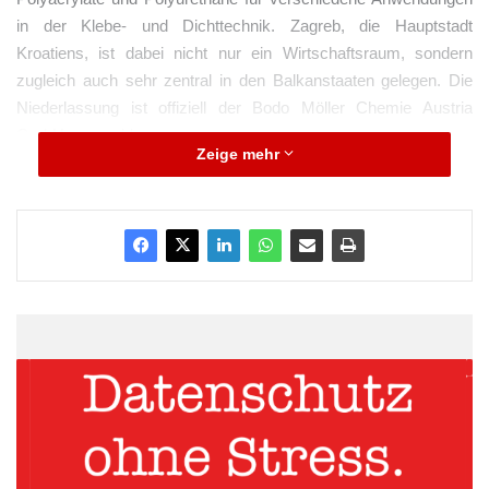
in der Klebe- und Dichttechnik. Zagreb, die Hauptstadt
Kroatiens, ist dabei nicht nur ein Wirtschaftsraum, sondern
zugleich auch sehr zentral in den Balkanstaaten gelegen. Die
Niederlassung ist offiziell der Bodo Möller Chemie Austria
GmbH angeschlossen.
Zeige mehr
Osteuropa-Expansion
ARKM.marketing