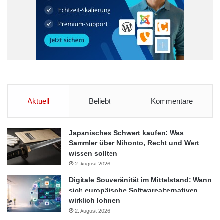
Balkanmarkt
Bode Möller Chemie Gruppe
Bodo Möller Chemie
Offenbach am Main
Offenbacher-Spezialchemikalienexperte
Zagreb
Aktuell
Beliebt
Kommentare
Japanisches Schwert kaufen: Was
Sammler über Nihonto, Recht und Wert
wissen sollten
2. August 2026
Digitale Souveränität im Mittelstand: Wann
sich europäische Softwarealternativen
wirklich lohnen
2. August 2026