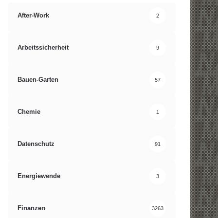
After-Work
2
Arbeitssicherheit
9
Bauen-Garten
57
Chemie
1
Datenschutz
91
Energiewende
3
Finanzen
3263