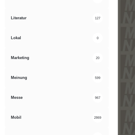
Literatur
127
Lokal
0
Marketing
20
Meinung
599
Messe
967
Mobil
2869