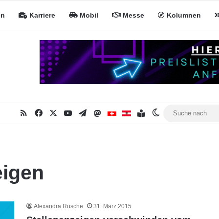
en
Karriere
Mobil
Messe
Kolumnen
RSS
Facebook
X
YouTube
Telegram
Mastodon
Inhaltsverzeichnis
MiNa CH
MiNa AT
Skin umschalten
eigen
Alexandra Rüsche
31. März 2015