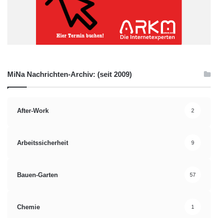
MiNa Nachrichten-Archiv: (seit 2009)
After-Work
2
Arbeitssicherheit
9
Bauen-Garten
57
Chemie
1