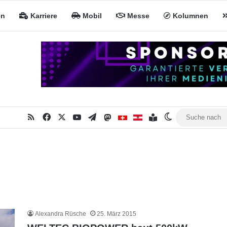
en
Karriere
Mobil
Messe
Kolumnen
RSS
Facebook
X
YouTube
Telegram
Mastodon
Inhaltsverzeichnis
MiNa CH
MiNa AT
Skin umschalt
Alexandra Rüsche
25. März 2015