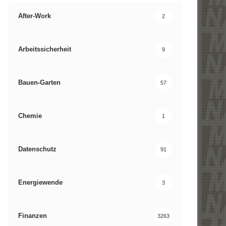
After-Work
2
Arbeitssicherheit
9
Bauen-Garten
57
Chemie
1
Datenschutz
91
Energiewende
3
Finanzen
3263