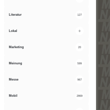
Literatur
127
Lokal
0
Marketing
20
Meinung
599
Messe
967
Mobil
2869