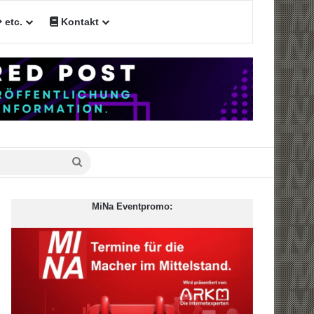
etc.
Kontakt
en
Suche
nach
MiNa Eventpromo: