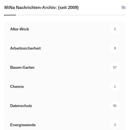
MiNa Nachrichten-Archiv: (seit 2009)
After-Work
2
Arbeitssicherheit
9
Bauen-Garten
57
Chemie
1
Datenschutz
91
Energiewende
3