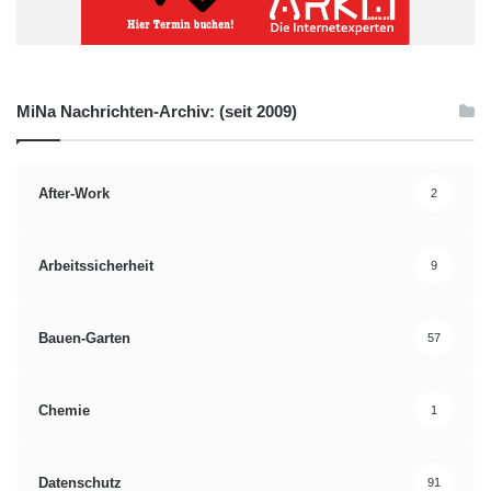
MiNa Nachrichten-Archiv: (seit 2009)
After-Work
2
Arbeitssicherheit
9
Bauen-Garten
57
Chemie
1
Datenschutz
91