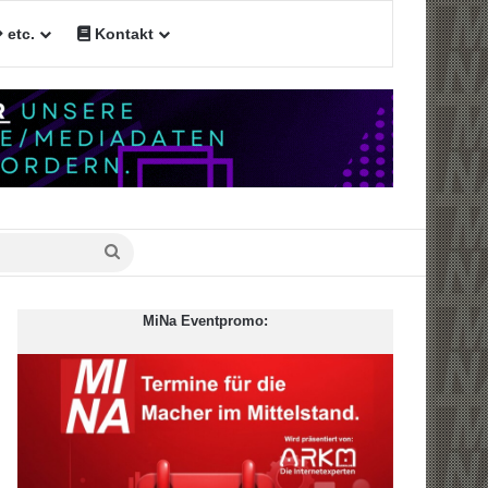
etc.
Kontakt
n
Suche
nach
MiNa Eventpromo: