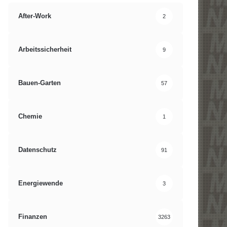
After-Work
2
Arbeitssicherheit
9
Bauen-Garten
57
Chemie
1
Datenschutz
91
Energiewende
3
Finanzen
3263