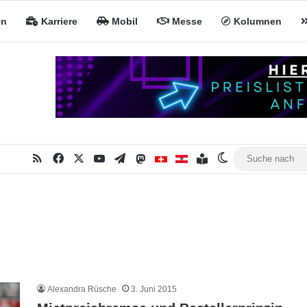
en
Karriere
Mobil
Messe
Kolumnen
RSS
Facebook
X
YouTube
Telegram
Mastodon
Inhaltsverzeichnis
MiNa CH
MiNa AT
Skin umschalte
Alexandra Rüsche
3. Juni 2015