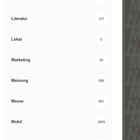
Literatur
127
Lokal
0
Marketing
20
Meinung
599
Messe
967
Mobil
2869