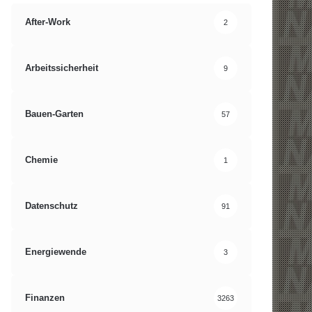
After-Work
2
Arbeitssicherheit
9
Bauen-Garten
57
Chemie
1
Datenschutz
91
Energiewende
3
Finanzen
3263