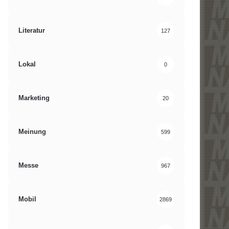
Literatur
127
Lokal
0
Marketing
20
Meinung
599
Messe
967
Mobil
2869