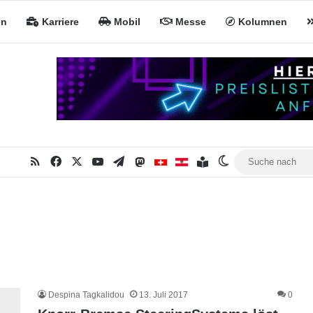
en
Karriere
Mobil
Messe
Kolumnen
RSS
Facebook
X
YouTube
Telegram
Mastodon
Inhaltsverzeichnis
MiNa CH
MiNa AT
Skin umschalten
Despina Tagkalidou
13. Juli 2017
0