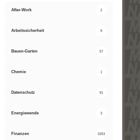
After-Work
2
Arbeitssicherheit
9
Bauen-Garten
57
Chemie
1
Datenschutz
91
Energiewende
3
Finanzen
3263