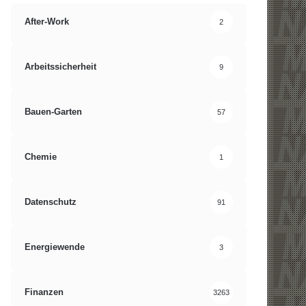
After-Work
2
Arbeitssicherheit
9
Bauen-Garten
57
Chemie
1
Datenschutz
91
Energiewende
3
Finanzen
3263