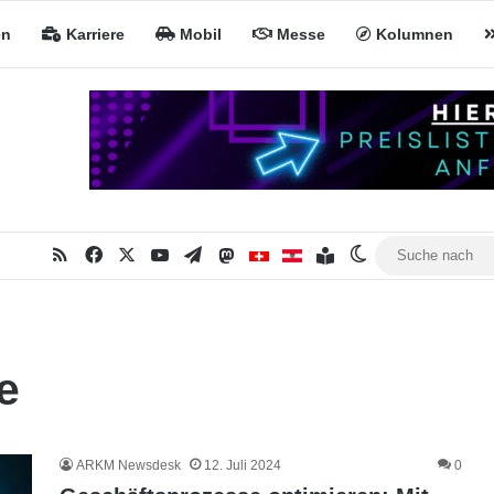
en
Karriere
Mobil
Messe
Kolumnen
RSS
Facebook
X
YouTube
Telegram
Mastodon
Inhaltsverzeichnis
MiNa CH
MiNa AT
Skin umschalte
e
ARKM Newsdesk
12. Juli 2024
0