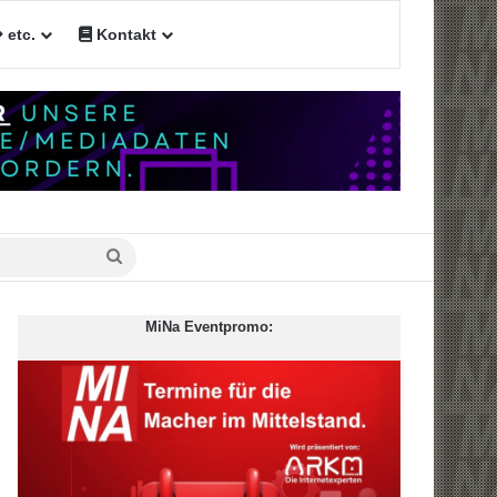
etc.
Kontakt
n
Suche
nach
MiNa Eventpromo: