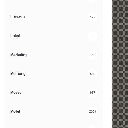
Literatur
127
Lokal
0
Marketing
20
Meinung
599
Messe
967
Mobil
2869