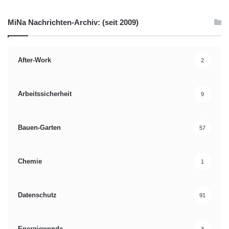
MiNa Nachrichten-Archiv: (seit 2009)
After-Work
2
Arbeitssicherheit
9
Bauen-Garten
57
Chemie
1
Datenschutz
91
Energiewende
3