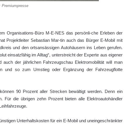
: Premiumpresse
st dem Organisations-Büro M-E-NES das persönli-che Erleben der
hat Projektleiter Sebastian Mar-tin auch das Bürger E-Mobil mit
andkreis und den ortsansässigen Autohäusern ins Leben gerufen.
ut einsatzfähig im Alltag“, unterstreicht der Experte aus eigener
d auch der jährlichen Fahrzeugschau Elektromobilität will man
n und so zum Umstieg oder Ergänzung der Fahrzeugflotte
können 90 Prozent aller Strecken bewältigt werden. Denn ein
n. Für die übrigen zehn Prozent bieten alle Elektroautohändler
Leihfahrzeuge.
ünstigen Unterhaltskosten für ein E-Mobil und uneingeschränkter