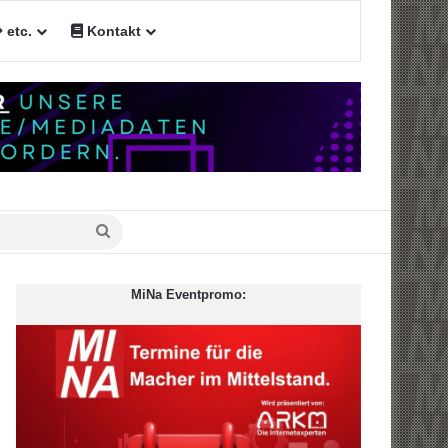
etc.
Kontakt
n
Suche
nach
MiNa Eventpromo: