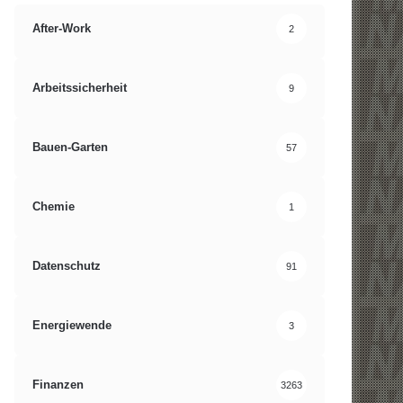
After-Work
2
Arbeitssicherheit
9
Bauen-Garten
57
Chemie
1
Datenschutz
91
Energiewende
3
Finanzen
3263