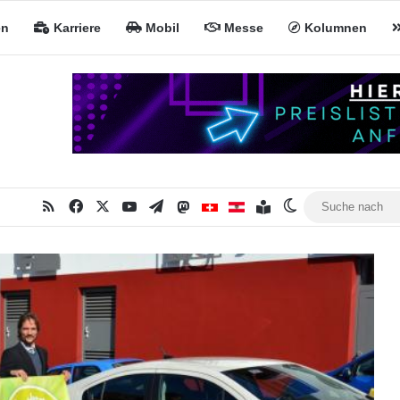
en
Karriere
Mobil
Messe
Kolumnen
RSS
Facebook
X
YouTube
Telegram
Mastodon
Inhaltsverzeichnis
MiNa CH
MiNa AT
Skin umschalte