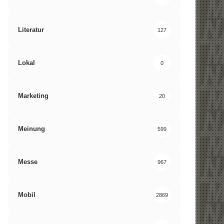
Literatur
127
Lokal
0
Marketing
20
Meinung
599
Messe
967
Mobil
2869