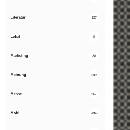
Literatur
127
Lokal
0
Marketing
20
Meinung
599
Messe
967
Mobil
2869