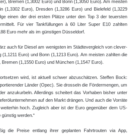
iter), Bremen (1,3002 Euro) und Bonn (1,3050 Euro). Am meisten
in (1,3302 Euro), Dresden (1,3286 Euro) und Bielefeld (1,3229
ge einen der drei ersten Plätze unter den Top 3 der teuersten
rmittelt. Für vier Tankfüllungen à 60 Liter Super E10 zahlten
,88 Euro mehr als im günstigen Düsseldorf.
März auch für Diesel am wenigsten im Städtevergleich von clever-
ig (1,1211 Euro) und Bonn (1,1213 Euro). Am meisten zahlten die
o), Bremen (1,1550 Euro) und München (1,1547 Euro).
 fortsetzen wird, ist aktuell schwer abzuschätzen. Steffen Bock:
exportierender Länder (Opec). Sie drosseln die Fördermengen, um
r anzukurbeln. Allerdings scheitert das Vorhaben bisher unter
eferölunternehmen auf den Markt drängen. Und auch die Vorräte
d weiterhin hoch. Zugleich aber ist der Euro gegenüber dem US-
e günstig werden.“
ig die Preise entlang ihrer geplanten Fahrtrouten via App,