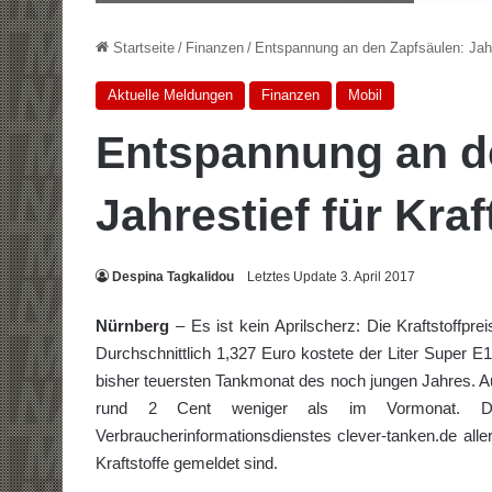
Startseite
/
Finanzen
/
Entspannung an den Zapfsäulen: Jahre
Aktuelle Meldungen
Finanzen
Mobil
Entspannung an d
Jahrestief für Kraf
Despina Tagkalidou
Letztes Update 3. April 2017
Nürnberg
– Es ist kein Aprilscherz: Die Kraftstoffpr
Durchschnittlich 1,327 Euro kostete der Liter Super 
bisher teuersten Tankmonat des noch jungen Jahres. Auc
rund 2 Cent weniger als im Vormonat. Die
Verbraucherinformationsdienstes clever-tanken.de aller
Kraftstoffe gemeldet sind.