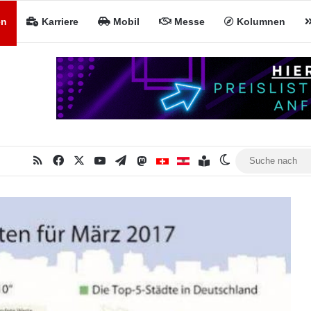
en
Karriere
Mobil
Messe
Kolumnen
RSS
Facebook
X
YouTube
Telegram
Mastodon
Inhaltsverzeichnis
MiNa CH
MiNa AT
Skin umschalte