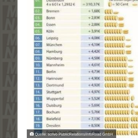
Quelle: scrivo PublicRelations/infoRoad GmbH