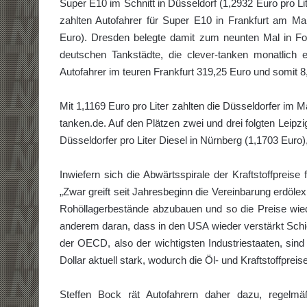
Super E10 im Schnitt in Düsseldorf (1,2932 Euro pro L
zahlten Autofahrer für Super E10 in Frankfurt am Ma
Euro). Dresden belegte damit zum neunten Mal in Fol
deutschen Tankstädte, die clever-tanken monatlich e
Autofahrer im teuren Frankfurt 319,25 Euro und somit 8
Mit 1,1169 Euro pro Liter zahlten die Düsseldorfer im 
tanken.de. Auf den Plätzen zwei und drei folgten Leipz
Düsseldorfer pro Liter Diesel in Nürnberg (1,1703 Eur
Inwiefern sich die Abwärtsspirale der Kraftstoffpreise
„Zwar greift seit Jahresbeginn die Vereinbarung erdöl
Rohöllagerbestände abzubauen und so die Preise wiede
anderem daran, dass in den USA wieder verstärkt Schi
der OECD, also der wichtigsten Industriestaaten, sin
Dollar aktuell stark, wodurch die Öl- und Kraftstoffpreis
Steffen Bock rät Autofahrern daher dazu, regelmäß