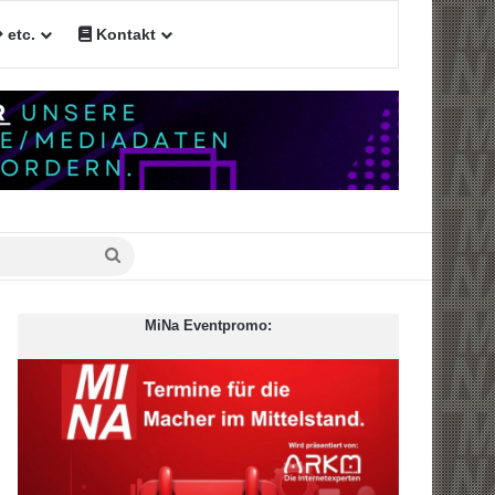
etc.
Kontakt
n
Suche
nach
MiNa Eventpromo: