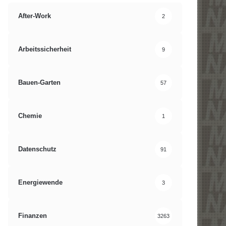
After-Work
2
Arbeitssicherheit
9
Bauen-Garten
57
Chemie
1
Datenschutz
91
Energiewende
3
Finanzen
3263