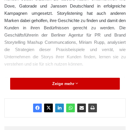
Dove, Gatorade und Janssen Deutschland in erfolgreiche
Kampagnen umgesetzt. Storylistening hat auch anderen
Marken dabei geholfen, ihre Geschichte zu finden und damit den
Kunden in ihren Bedürfnissen gerecht zu werden. Die
Geschäftsführerin der Berliner Agentur für PR und Brand
Storytelling Mashup Communcations, Miriam Rupp, analysiert
die Strategien dieser Praxisbeispiele und verrät, wie
Unternehmen die Storys ihrer Kunden finden, lernen sie zu
verstehen und sie für sich nutzen können.
Durch Perspektivwechsel
Zeige mehr
verstehen: Üben mit der
Empathy Map
Die Bedürfnisse des Publikums zu erkennen und
widerzuspiegeln, Empathie zwischen Erzähler und Zuhörer zu
schaffen – dies sind einige der wichtigsten Grundpfeiler und Ziel