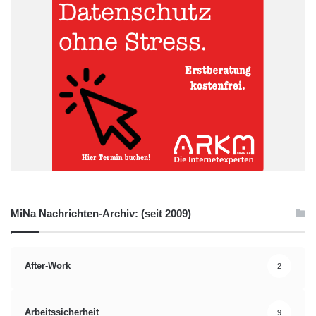
Ein Beispiel für eine perfekt getaktete und zudem originelle
Social-Media-Antwort auf ein gesellschaftliches Ereignis stammt
von Oreo zum Stromausfall beim Super Bowl 2013. Witzig und
subtil genug – wie es die User lieben – spielte der Tweet „You
can still dunk in the dark“ auf den Schock US-weiter schwarzer
Bildschirme während der Übertragung des Super Bowls an und
erlebte eine inzwischen legendäre Netzresonanz.
Quelle: Mashup Communications
Berlin
Marktforschung
Storylistening
MiNa Nachrichten-Archiv: (seit 2009)
Storytelling
After-Work
2
Arbeitssicherheit
9