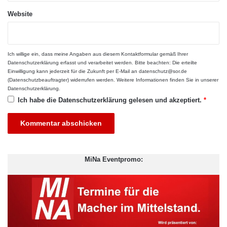
Website
Ich willige ein, dass meine Angaben aus diesem Kontaktformular gemäß Ihrer
Datenschutzerklärung
erfasst und verarbeitet werden. Bitte beachten: Die erteilte
Einwilligung kann jederzeit für die Zukunft per E-Mail an datenschutz@sor.de
(Datenschutzbeauftragter) widerrufen werden. Weitere Informationen finden Sie in unserer
Datenschutzerklärung
.
Quelle: Unsplash/pixabay.com
Ich habe die
Datenschutzerklärung
gelesen und akzeptiert.
*
Nach dem Verstehen das
Erzählen: Der richtige
Spannungsbogen
MiNa Eventpromo:
Das inszenierte Bewerbungsgespräch mit echten Menschen
veranschaulicht viele Aspekte des Storytelling. Mit einem
Spannungsbogen aus Hook, Hold und Payoff wird das Publikum
durch den provokanten Titel und den Mystery-Plot gefesselt, der