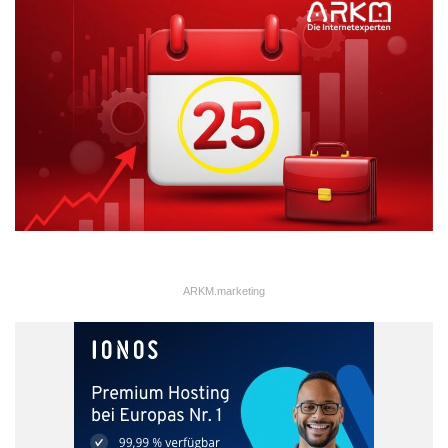
erst ganz zum Schluss aufgelöst wird – mit einer Erkenntnis, die
allen die Augen öffnet. Ganz ohne kitschige Bilder werden
Menschen mit unterschiedlichstem Background in einer
unvorhersehbaren Situation mit dieser überraschenden
Wendung konfrontiert, die Bewerber im Video genauso wie die
YouTube-Zuschauer. Die Aussage hinter dem Video spiegelt die
Werte und die Vision des Unternehmens wider („Make a
meaningful connection anytime, anywhere“). Transmedial wird
die Geschichte fortgesetzt, indem Zuschauer ihren Müttern mit
dem Hashtag #worldstoughestjob auf Twitter danken können.
Um eigene ganz konkrete Geschichten und Kampagnen zu
entwickeln, gibt es unzählige Kreativitätstechniken, von offenen
ARKM.marketing
Brainstormings über Brainwriting, Assoziationsketten und
Mindmaps bis hin zur Walt-Disney-Methode, in der eine Idee
aus der Sicht eines Träumers, eines Realisten und eines
Skeptikers betrachtet wird.
ARKM.marketing