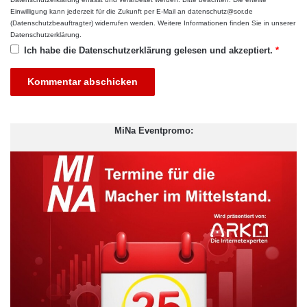
Einwilligung kann jederzeit für die Zukunft per E-Mail an datenschutz@sor.de
(Datenschutzbeauftragter) widerrufen werden. Weitere Informationen finden Sie in unserer
Datenschutzerklärung
.
Ich habe die
Datenschutzerklärung
gelesen und akzeptiert.
*
Die Kosten für eine Sendung per CoCarrier variieren je nach
Route. Wenn ein Nutzer innerhalb eines Tages seinen Bonsai-
Baum von Berlin nach Toronto versenden möchte, zahlt er bei
MiNa Eventpromo:
einem Gewicht von fünf kg 151,20 Euro. Der Kurier erhält dabei
75 Prozent des Preises, der vorher per Bedienungsmaske
ausgerechnet wurde. Der Rest geht an das Berliner Startup.
Zwei Startup-Experten mit
einem gemeinsamen grünen
Ziel
Hinter CoCarrier stecken die Gründer und Geschäftsführer Dr.
Anabel Ternès und Julian Maar. Beide kennen sich bereits aus