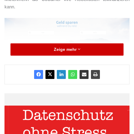
kann.
Zeige mehr
Quelle: CoCarrier
Versand aus der Crowd:
Logistik von Hand zu Hand
Berufstätige Pendler, reiselustige Studenten oder die
Großfamilie, die im Urlaub mit eigenem Van gen Süden reist –