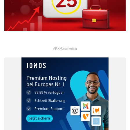
einigen gemeinsamen Projekten und blicken auf langjährige
Erfahrungen in der Startup-Branche zurück. Sie verbindet das
Bedürfnis, ein Geschäftsmodell zu entwickeln, das zur
Schonung der Ressourcen beiträgt. Die Idee zu CoCarrier
entstand spontan. Ein Freund von Julian Maar war auf dem Weg
zu einem Bewerbungsgespräch von Berlin nach Frankfurt. Als
ARKM.marketing
er dort ankam, musste er feststellen, dass er den Anzug für sein
Job-Interview am nächsten Morgen zu Hause vergessen hatte.
Julian Maar überlegte daraufhin mit Anabel Ternès, wie die
Alternative zu klassischen Kurier-und Paketdiensten aussehen
könnte. So kam die Idee einer Mitfahrgelegenheit für Waren auf.
Im Januar 2017 fiel dann der Startschuss für den Crowd-
Delivery-Service CoCarrier, dessen Community seitdem stetig
wächst.
Quelle: Mashup Communications GmbH/CoCarrier GmbH