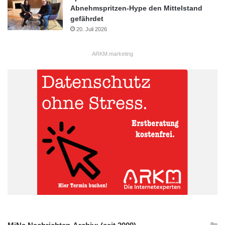
Handy
IT
ITK
Kommunikation
Abnehmspritzen-Hype den Mittelstand
gefährdet
Mac
Netbook
News
PC
20. Juli 2026
PDA
Smartphone
Tablet
ARKM.marketing
Technik