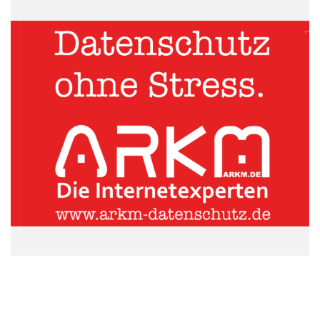
Turn gab heute bekannt, dass seine cloud-basierte Turn Media
Plattform durch Forrester Research, Inc. in dessen kürzlich
herausgegebem Bericht The Forrester Wave(TM): Demand-side
Platforms [DSP], Q4 2011(Dezember 2011) als Marktführer
genannt wurde.
Turn kam hierbei an die Spitze der Kategorie Marktpräsenz,
teilte sich die Spitzenposition für Strategie mit einem
Mitbewerber und war unter den ersten dreien hinsichtlich der
Stärke seines gegenwärtigen Angebots. Ausserdem erzielte
oder teilte Turn das beste Ergebnis in einigen
Schlüsselbereichen, wie z.B. Berichterstattung,
Kundenbetreuung, Unternehmensführung und Kunden.
Turn wurde von Forrester Research im Bericht wie folgt
beschrieben: „Mit seinem intuitiven, einfach zu bedienenden