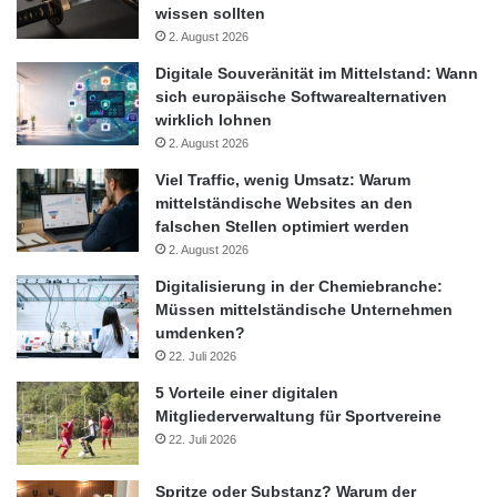
digitalen Werbeindustrie für Daten- und Medienmanagement
wissen sollten
entwickelt: Turn Audience Plattform und Turn Media Plattform
2. August 2026
werden gegenwärtig genutzt, um digitale Werbekampagnen für
Digitale Souveränität im Mittelstand: Wann
über fünfzig Fortune-200-Marken zu verwalten. Turns globale
sich europäische Softwarealternativen
wirklich lohnen
Infrastruktur, intuitive Software und Analytik, sowie sein für
2. August 2026
Partner offenes Ökosystem sind in einer integrierten
Echtzeitumgebung verfügbar und stellen die Zukunft der
Viel Traffic, wenig Umsatz: Warum
mittelständische Websites an den
digitalen Werbung dar. Das Stammhaus des Unternehmens
falschen Stellen optimiert werden
befindet sich im kalifornischen Silicon Valley und weitere Büros
2. August 2026
in Amsterdam, Charlotte, Chicago, London, Los Angeles, New
Digitalisierung in der Chemiebranche:
York und San Francisco.
Müssen mittelständische Unternehmen
umdenken?
Orginal-Meldung:
22. Juli 2026
http://www.presseportal.de/pm/103731/2166374/unabhaengiges-
5 Vorteile einer digitalen
marktforschungsunternehmen-wuerdigt-turn-als-fuehrend-bei-
Mitgliederverwaltung für Sportvereine
demand-side-plattformen/api
22. Juli 2026
Spritze oder Substanz? Warum der