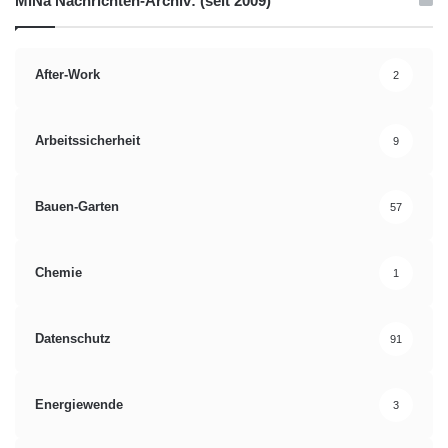
MiNa Nachrichten-Archiv: (seit 2009)
After-Work
2
Arbeitssicherheit
9
Bauen-Garten
57
Chemie
1
Datenschutz
91
Energiewende
3