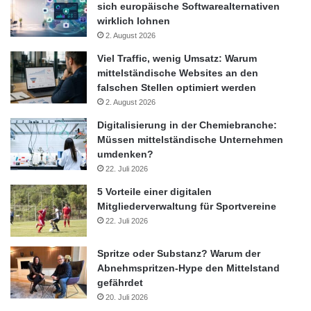
sich europäische Softwarealternativen
wirklich lohnen
Mac
Netbook
News
PC
2. August 2026
PDA
Smartphone
Tablet
Viel Traffic, wenig Umsatz: Warum
mittelständische Websites an den
falschen Stellen optimiert werden
Technik
2. August 2026
Digitalisierung in der Chemiebranche:
Müssen mittelständische Unternehmen
umdenken?
22. Juli 2026
5 Vorteile einer digitalen
Mitgliederverwaltung für Sportvereine
22. Juli 2026
Spritze oder Substanz? Warum der
Abnehmspritzen-Hype den Mittelstand
gefährdet
20. Juli 2026