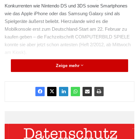
Konkurrenten wie Nintendo DS und 3DS sowie Smartphones
wie das Apple iPhone oder das Samsung Galaxy sind als
Spielgeräte äußerst beliebt. Hierzulande wird es die
Mobilkonsole erst zum Deutschland-Start am 22. Februar zu
kaufen geben – die Fachzeitschrift COMPUTERBILD SPIELE
konnte sie aber jetzt schon antesten (Heft 2/2012, ab Mittwoch
am Kiosk).
Zeige mehr
In der Vita steckt leistungsstarke Technik – vom Display über
den Prozessor bis hin zum Grafikchip. Der Prozessor vom Typ
„ARM Cortex-A9“ kommt im Doppelpack auch im iPhone 4S
und Samsung Galaxy S2 zum Einsatz. Auch der Grafikchip
Power VR SGX543 ist ein alter Bekannter aus dem aktuellsten
Apple-Handy. Im COMPUTERBILD SPIELE-Test gab das
Display Spiele, Fotos und Videos knackscharf wieder, mit
brillanten Farben und auf Wunsch mit großer Helligkeit – was
besonders bei starker Sonneneinstrahlung wichtig ist. Die
Bildqualität reicht fast ans Niveau der Playstation 3 heran.