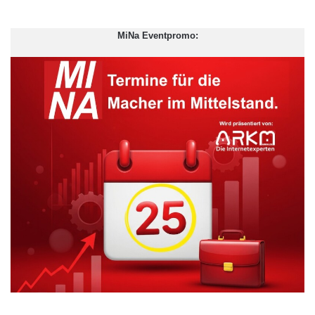
Personal, beispielsweise mit Zugführern, Bordpersonal und
Reinigungskräften, auszutauschen.
MiNa Eventpromo:
Die Lösung ermöglicht Bahnbetrieben Kosteneinsparungen, da
diese unabhängig vom Standort effizient mit ihre Arbeitern
kommunizieren können. Zugführer und Zugbegleiter müssen
nicht auf das Ende ihrer Schicht warten, um sich beim System
anzumelden, und können Verzögerungen oder das Schichtende
jederzeit von unterwegs direkt auf ihrem Smartphone eingeben.
Reinigungskräfte, welche in Zügen arbeiten, können
Informationen über den Zustand und die Verfügbarkeit der
Fahrzeuge in Echtzeit weitergeben.
Durch die bessere gemeinsame Planung kann ein Bahnbetrieb
seine Ressourcen basierend auf genauen Echtzeitdaten planen
und somit die Pünktlichkeit seiner Züge verbessern, während
die Betriebskosten gesenkt werden.