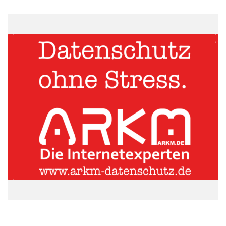
Zugplanern effizient austauschen können
Appear [
http://www.appearnetworks.com
], ein Anbieter von
mobilen Anwendungsplattformen für Unternehmen, und Qnamic
[
http://www.qnamic.com
], ein führender Anbieter von
Softwareapplikationen für das Transportwesen, gaben heute
eine ihre Geschäftspartnerschaft und technische Kooperation
bekannt, um Bahnbetrieben Kommunikationslösungen zur
mobilen Ressourcenverwaltung anzubieten.
Appear und Qnamic entwickeln RailOpt Anywhere, eine
erstklassige Mobillösung, die Zugplanern ermöglicht,
Dienstpläne effizient weiterzugeben und Informationen mit dem