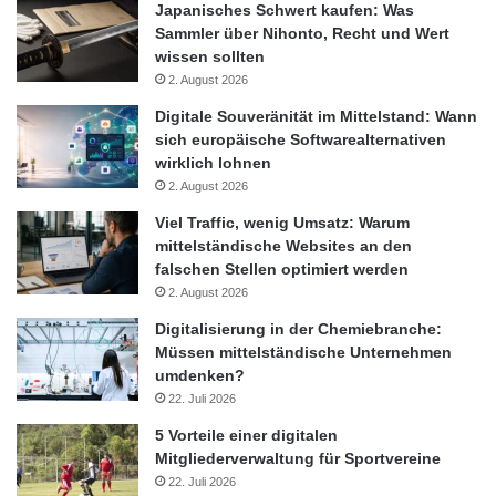
Japanisches Schwert kaufen: Was
Funktionalität für wichtige Ressourcenverwaltungsprozesse.
Sammler über Nihonto, Recht und Wert
Dies resultiert in einer hohen Benutzerfreundlichkeit für die
wissen sollten
mobilen Mitarbeiter und in effektiven Kosteneinsparungen für die
2. August 2026
Bahnbetriebe.“
Digitale Souveränität im Mittelstand: Wann
sich europäische Softwarealternativen
Bahnbetriebe können am Beta-Programm für RailOpt Anywhere
wirklich lohnen
teilnehmen, indem sie sich vor dem 31. Januar 2012 auf
2. August 2026
railopt@appearnetworks.com registrieren.
Viel Traffic, wenig Umsatz: Warum
mittelständische Websites an den
Ansprechpartner:
falschen Stellen optimiert werden
2. August 2026
Alexander Throm, Appear
Digitalisierung in der Chemiebranche:
Müssen mittelständische Unternehmen
umdenken?
+41796673085
22. Juli 2026
alexander.throm@appearnetworks.com
5 Vorteile einer digitalen
Mitgliederverwaltung für Sportvereine
22. Juli 2026
Orginal-Meldung: