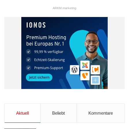
Marc Schaffert, COO Qnamic, erklärt: „Schienenarbeiter
ARKM.marketing
verwenden zunehmend Smartphones und sollten daher in der
Lage sein, effizient mit den Zugplanern zu kommunizieren. Die
vorhandenen Ressourcenplanungssysteme sind jedoch
unzureichend mit Mobilgeräten integriert, die immer noch
hauptsächlich für die Sprachkommunikation verwendet werden.
Unsere umfassenden Kenntnisse in der Ressourcenplanung
erlauben uns, wichtige Daten, beispielsweise Dienstpläne,
Urlaubsanträge oder Verzögerungsmitteilungen, effizient zu
mobilisieren.“
Xavier Aubry, CEO Appear: „Die technische Herausforderung
bestand darin, eine leistungsstarke iPhone- oder Android-
Anwendung zu entwickeln, welche die Leistungsfähigkeit des
Qnamic-Backends auch für mobile Anwender nutzbar macht.
Die Smartphone-Anwendung RailOpt Anywhere bietet im
Aktuell
Beliebt
Kommentare
Gegensatz zu vielen anderen Anwendungen, die lediglich
Websites sind und nur wie Anwendungen aussehen, echte