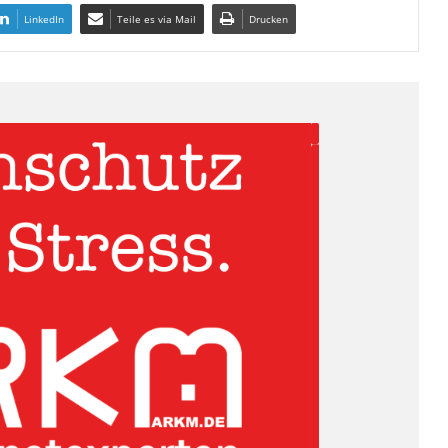
LinkedIn
Teile es via Mail
Drucken