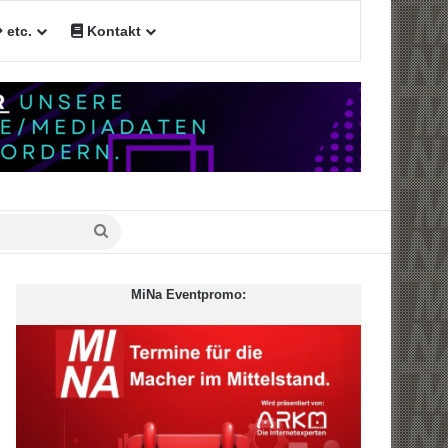
etc.
Kontakt
n
Suche
nach
MiNa Eventpromo: