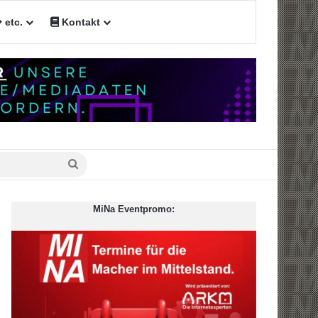
etc.
Kontakt
n
Suche
nach
MiNa Eventpromo: