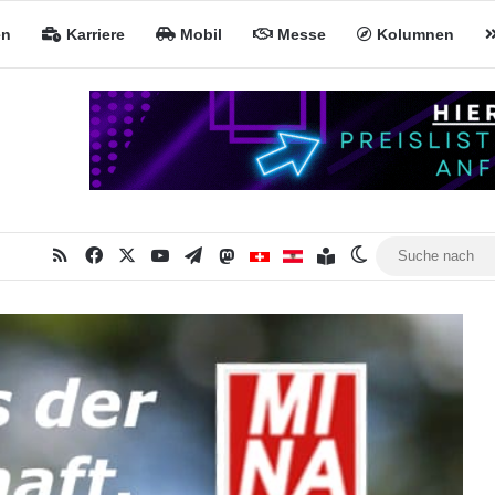
en
Karriere
Mobil
Messe
Kolumnen
RSS
Facebook
X
YouTube
Telegram
Mastodon
Inhaltsverzeichnis
MiNa CH
MiNa AT
Skin umschalte