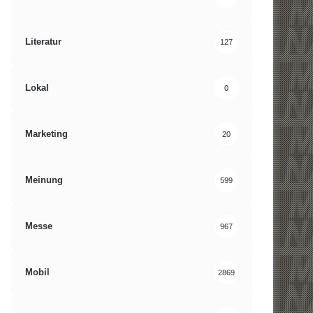
Literatur
127
Lokal
0
Marketing
20
Meinung
599
Messe
967
Mobil
2869