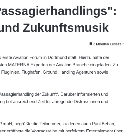
Passagierhandlings":
 und Zukunftsmusik
2 Minuten Lesezeit
erste Aviation Forum in Dortmund statt. Hierzu hatte der
isten MATERNA Experten der Aviation Branche eingeladen. Zu
luglinien, Flughäfen, Ground Handling Agenturen sowie
ssagierhandling der Zukunft“. Darüber informierten und
ung bot ausreichend Zeit für anregende Diskussionen und
mbH, begrüßte die Teilnehmer, zu denen auch Paul Behan,
ser eröffnete die Vortragsreihe mit perfektem Entertainment über