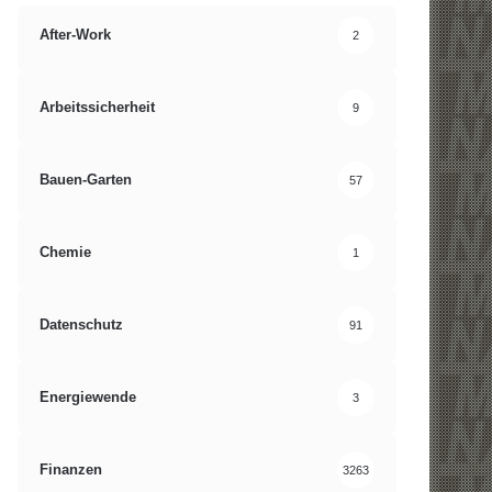
After-Work
2
Arbeitssicherheit
9
Bauen-Garten
57
Chemie
1
Datenschutz
91
Energiewende
3
Finanzen
3263