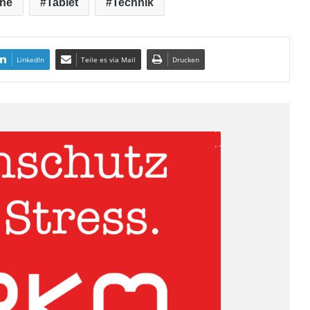
ne
Tablet
Technik
LinkedIn
Teile es via Mail
Drucken