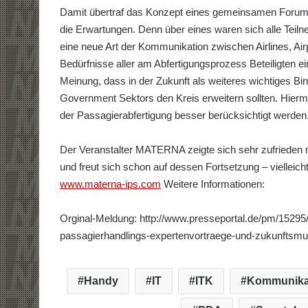
Damit übertraf das Konzept eines gemeinsamen Forum
die Erwartungen. Denn über eines waren sich alle Teiln
eine neue Art der Kommunikation zwischen Airlines, Airp
Bedürfnisse aller am Abfertigungsprozess Beteiligten e
Meinung, dass in der Zukunft als weiteres wichtiges Bi
Government Sektors den Kreis erweitern sollten. Hierm
der Passagierabfertigung besser berücksichtigt werden
Der Veranstalter MATERNA zeigte sich sehr zufrieden
und freut sich schon auf dessen Fortsetzung – vielleich
www.materna-ips.com
Weitere Informationen:
Orginal-Meldung: http://www.presseportal.de/pm/15295
passagierhandlings-expertenvortraege-und-zukunftsmu
Handy
IT
ITK
Kommunika