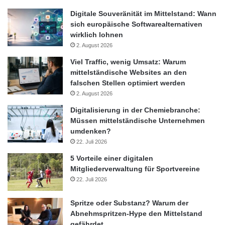
Orginal-Meldung:
Digitale Souveränität im Mittelstand: Wann
http://www.presseportal.de/pm/102444/2176125/deutscher-bav-
sich europäische Softwarealternativen
wirklich lohnen
service-automatisierte-und-juristisch-gepruefte-it-verwaltung-
2. August 2026
fuer/api
Viel Traffic, wenig Umsatz: Warum
mittelständische Websites an den
Handy
IT
ITK
Kommunikation
falschen Stellen optimiert werden
2. August 2026
Mac
Netbook
News
PC
Digitalisierung in der Chemiebranche:
Müssen mittelständische Unternehmen
PDA
Smartphone
Tablet
umdenken?
22. Juli 2026
Technik
5 Vorteile einer digitalen
Mitgliederverwaltung für Sportvereine
22. Juli 2026
Spritze oder Substanz? Warum der
Abnehmspritzen-Hype den Mittelstand
gefährdet