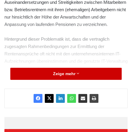
Auseinandersetzungen und Streitigkeiten zwischen Mitarbeitern
bzw. Betriebsrentnern mit ihren (ehemaligen) Arbeitgebern nicht
nur hinsichtlich der Höhe der Anwartschaften und der
Anpassung von laufenden Pensionen zu verzeichnen.
Hintergrund dieser Problematik ist, dass die vertraglich
zugesagten Rahmenbedingungen zur Ermittlung der
Rentenansprüche oft nicht mit den unternehmensinternen IT-
Aufzeichnungen übereinstimmen und die genutzte IT-Verwaltung
zusätzlich »fehlerhaft« ist. Diese fatale Situation führt daher zu
Zeige mehr
Differenzen in der Höhe der ausgezahlten Betriebsrenten und in
der Konsequenz zu Haftungsproblemen bei den
Personalverantwortlichen – also bei den Geschäftsführern,
Personalleitern und Betriebsräten.
ARKM.marketing