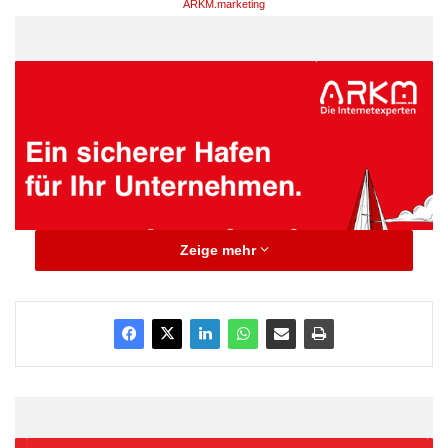
ARKM.marketing
Zeige mehr
– KfW erwartet Wachstum des Bruttoinlandsprodukts 2011 bei