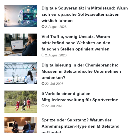
Jahr wird das Realwachstum voraussichtlich über dem
Digitale Souveränität im Mittelstand: Wann
langfristigen Durchschnitt seit der Wiedervereinigung von 1,2 %
sich europäische Softwarealternativen
wirklich lohnen
liegen – es wären für Deutschland also gute Resultate.
2. August 2026
Allerdings sind die Risiken dieser Prognose erheblich. Sie
bestehen vor allem in der hohen Nervosität der Finanzmärkte,
Viel Traffic, wenig Umsatz: Warum
mittelständische Websites an den
der ungelösten Staatsschuldenkrise, den stark gestiegenen
falschen Stellen optimiert werden
Zweifeln an der politischen Handlungsfähigkeit in der Eurozone,
2. August 2026
der wieder zunehmenden Verunsicherung über die Solidität der
Digitalisierung in der Chemiebranche:
Banken sowie in der fragilen konjunkturellen Situation in den
Müssen mittelständische Unternehmen
USA und einigen anderen Industrieländern. Materialisieren sich
umdenken?
diese Risiken, wäre insbesondere für 2012 mit einer deutlich
22. Juli 2026
schlechteren realwirtschaftlichen Entwicklung zu rechnen.“
5 Vorteile einer digitalen
Mitgliederverwaltung für Sportvereine
Die ausführliche Analyse inklusive Grafik ist als KfW-
22. Juli 2026
Konjunkturkompass unter
www.kfw.de
in der Kategorie
„Research“ abrufbar.
Spritze oder Substanz? Warum der
Abnehmspritzen-Hype den Mittelstand
Orginal-Meldung:
gefährdet