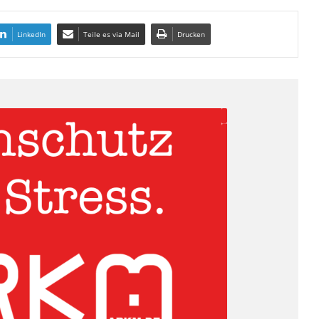
LinkedIn
Teile es via Mail
Drucken