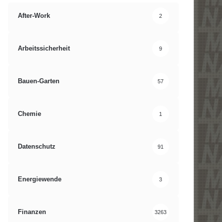
After-Work
2
Arbeitssicherheit
9
Bauen-Garten
57
Chemie
1
Datenschutz
91
Energiewende
3
Finanzen
3263