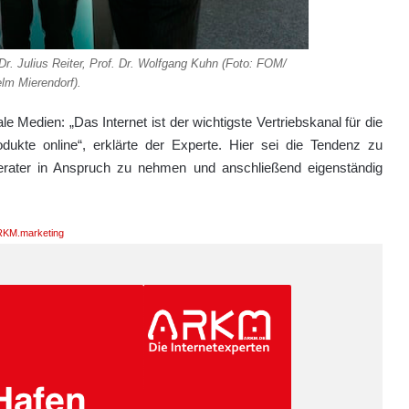
. Dr. Julius Reiter, Prof. Dr. Wolfgang Kuhn (Foto: FOM/
lm Mierendorf).
e Medien: „Das Internet ist der wichtigste Vertriebskanal für die
dukte online“, erklärte der Experte. Hier sei die Tendenz zu
erater in Anspruch zu nehmen und anschließend eigenständig
KM.marketing