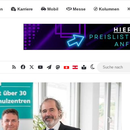
en
Karriere
Mobil
Messe
Kolumnen
RSS
Facebook
X
YouTube
Telegram
Mastodon
Inhaltsverzeichnis
MiNa CH
MiNa AT
Skin umschalten