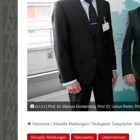
(v.l.n.r.) Prof. Dr. Marcus Klosterberg, Prof. Dr. Julius Reiter,
Startseite
/
Aktuelle Meldungen
/
Stuttgarter Gespräche: Wi
Aktuelle Meldungen
Netzwerke
Unternehmen