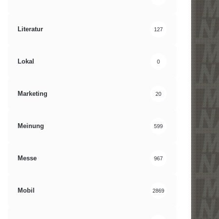
Literatur
127
Lokal
0
Marketing
20
Meinung
599
Messe
967
Mobil
2869