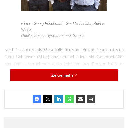
v.l.n.r.: Georg Frischmuth, Gerd Schneider, Reiner
Wieck
Quelle: Solcon Systemtechnik GmbH
Nach 16 Jahren als Geschäftsführer im Solcon-Team hat sich
Gerd Schneider (Mitte) dazu entschieden, als Gesellschafter
aus dem Unternehmen auszuscheiden. Als Berater bleibt er
Solcon allerdings auch weiterhin erhalten. Die Geschäftsführung
Zeige mehr
geht ab 01.10.2015 an den neuen Gesellschafter Georg
Frischmuth (links). Zudem hat er die Vertriebsleitung für den
Geschäftszweig RFID- und Ortung übernommen. Reiner Wieck
(rechts) bleibt weiterhin Geschäftsführer und leitet nach wie vor
den Vertrieb der Geschäftsbereiche IPC und Mobilwagen, mit
denen sich Solcon bereits seit über 20 Jahren im Markt
behauptet.