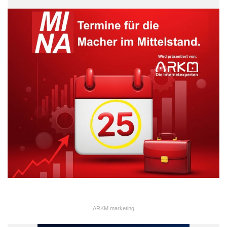
Erfahrung
Georg Frischmuth
Geschäftsführer
Mobilwagen
Prozessindustrie
Reiner Wieck
Technologie
Unternehmen
ARKM.marketing