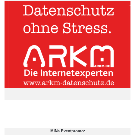
Herr Frischmuth beschäftigt sich seit fast 20 Jahren mit
prozessoptimierender Hard- und Software und war dabei
langjährig bei einer Technologie Beratung tätig, vornehmlich für
die Fertigungs- und Prozessindustrie. Er wird die Dinge auch mit
den Augen des Beraters sehen und durch seine Erfahrung
Solcon bereichern.
Quelle: Solcon Systemtechnik GmbH
ARKM.marketing
MiNa Eventpromo: