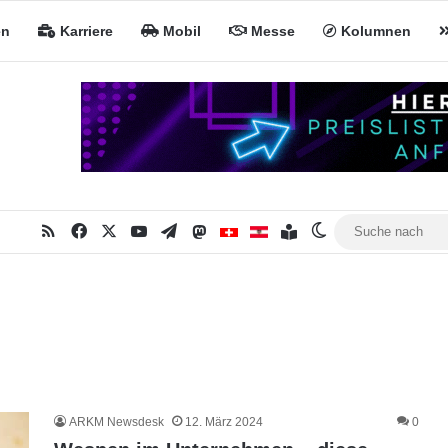
en
Karriere
Mobil
Messe
Kolumnen
RSS
Facebook
X
YouTube
Telegram
Mastodon
Inhaltsverzeichnis
MiNa CH
MiNa AT
Skin umschalten
ARKM Newsdesk
12. März 2024
0