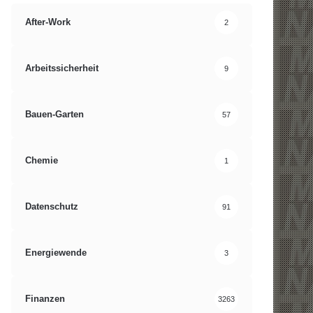
After-Work
2
Arbeitssicherheit
9
Bauen-Garten
57
Chemie
1
Datenschutz
91
Energiewende
3
Finanzen
3263