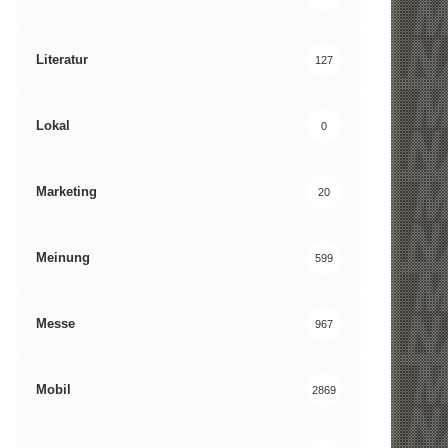
Literatur
127
Lokal
0
Marketing
20
Meinung
599
Messe
967
Mobil
2869