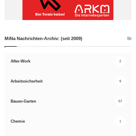
MiNa Nachrichten-Archiv: (seit 2009)
After-Work
2
Arbeitssicherheit
9
Bauen-Garten
57
Chemie
1