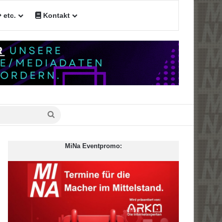
etc.
Kontakt
n
Suche
nach
MiNa Eventpromo: