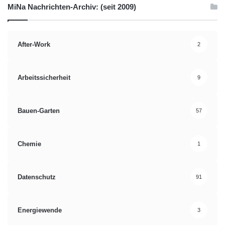
MiNa Nachrichten-Archiv: (seit 2009)
After-Work
2
Arbeitssicherheit
9
Bauen-Garten
57
Chemie
1
Datenschutz
91
Energiewende
3