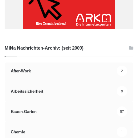
MiNa Nachrichten-Archiv: (seit 2009)
After-Work
2
Arbeitssicherheit
9
Bauen-Garten
57
Chemie
1