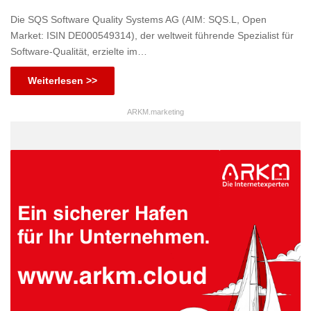
Die SQS Software Quality Systems AG (AIM: SQS.L, Open
Market: ISIN DE000549314), der weltweit führende Spezialist für
Software-Qualität, erzielte im…
Weiterlesen >>
ARKM.marketing