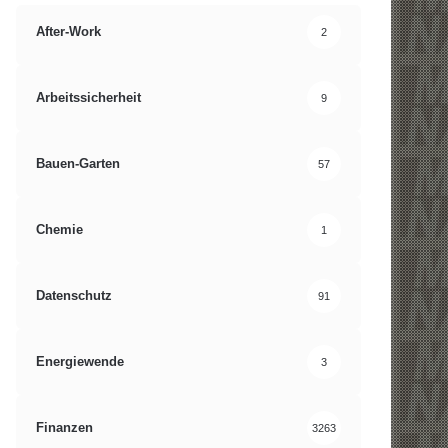
After-Work
2
Arbeitssicherheit
9
Bauen-Garten
57
Chemie
1
Datenschutz
91
Energiewende
3
Finanzen
3263