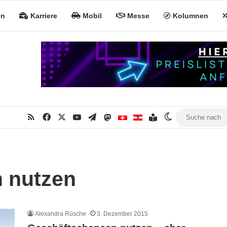
en
Karriere
Mobil
Messe
Kolumnen
RSS
Facebook
X
YouTube
Telegram
Mastodon
Inhaltsverzeichnis
MiNa CH
MiNa AT
Skin umschalt
 nutzen
Alexandra Rüsche
3. Dezember 2015