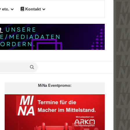
etc.
Kontakt
en
Suche
nach
MiNa Eventpromo: