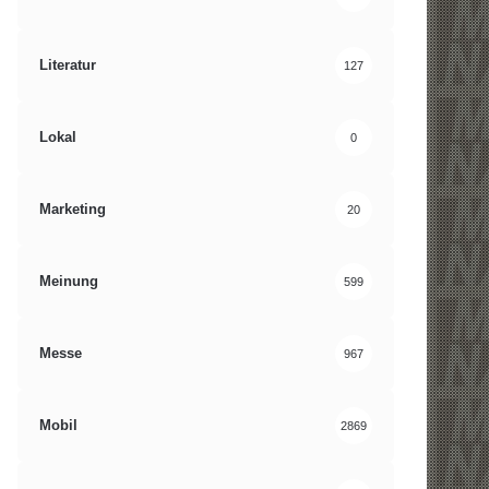
Literatur
127
Lokal
0
Marketing
20
Meinung
599
Messe
967
Mobil
2869