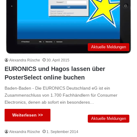
Aktuelle Meldungen
Alexandra Rüsche
30. April 2015
EURONICS und Hagos lassen über
PosterSelect online buchen
Baden-Baden - Die EURONICS Deutschland eG ist ein
Zusammenschluss von 1.700 Fachhändlern für Consumer
Electronics, denen ab sofort ein besonderes…
Weiterlesen >>
Aktuelle Meldungen
Alexandra Rüsche
1. September 2014