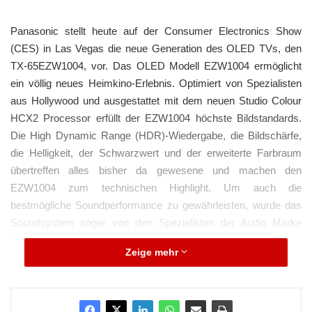
Panasonic stellt heute auf der Consumer Electronics Show
(CES) in Las Vegas die neue Generation des OLED TVs, den
TX-65EZW1004, vor. Das OLED Modell EZW1004 ermöglicht
ein völlig neues Heimkino-Erlebnis. Optimiert von Spezialisten
aus Hollywood und ausgestattet mit dem neuen Studio Colour
HCX2 Processor erfüllt der EZW1004 höchste Bildstandards.
Die High Dynamic Range (HDR)-Wiedergabe, die Bildschärfe,
die Helligkeit, der Schwarzwert und der erweiterte Farbraum
übertreffen alles bisher da gewesene und machen den
EZW1004 zum technischen Highlight. Um auch die
bestmögliche Soundperformance zu gewährleisten, wurde das
Soundsystem sogar von den Spezialisten der Audio Marke
Technics getunt.
Zeige mehr