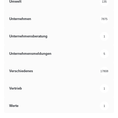
Umwelt
Quelle: ots
135
Unternehmen
Bildverarbeitung
7875
Consumer Electronics Show
Hamburg
Unternehmensberatung
1
Heimkino-Erlebnis
Panasonic
Unternehmensmeldungen
5
Verschiedenes
17808
Vertrieb
1
Werte
1