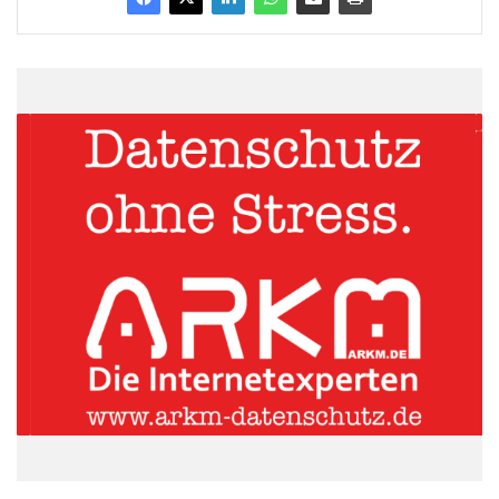
Quellenangabe: „obs/Panasonic Deutschland“
Der EZW1004 bringt Hollywood ins Wohnzimmer
ARKM.marketing