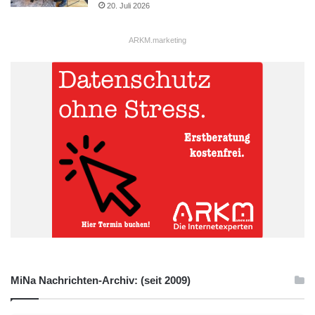
20. Juli 2026
Benedikt Grütz
BNI Bad Berleburg
ARKM.marketing
BNI Kassel
BNI Lennetal
BNI Olpe
BNI Siegen
BNI-System
Dr. Ivan Misner
Empfehlungsmarketing
Geschäftsempfehlungen
ValueNet Consulting Westfalen GmbH & Co. KG
MiNa Nachrichten-Archiv: (seit 2009)