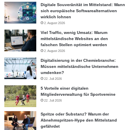
Digitale Souveränität im Mittelstand: Wann
sich europäische Softwarealternativen
wirklich lohnen
2. August 2026
Viel Traffic, wenig Umsatz: Warum
mittelständische Websites an den
falschen Stellen optimiert werden
2. August 2026
Digitalisierung in der Chemiebranche:
Müssen mittelständische Unternehmen
umdenken?
22. Juli 2026
5 Vorteile einer digitalen
Mitgliederverwaltung für Sportvereine
Sorgt für Mehrumsatz durch konsequentes Anwenden der BNI
22. Juli 2026
Richtlinien in seiner Region Kassel: Benedikt Grütz aus dem
oberbergischen Bergneustadt (NRW). © Foto: Linda Meiers Fotografie
Spritze oder Substanz? Warum der
Abnehmspritzen-Hype den Mittelstand
gefährdet