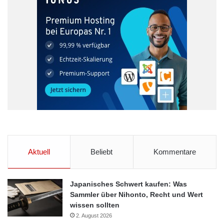
Aktuell
Beliebt
Kommentare
BNI wurde 1985 von Unternehmensberater Dr. Ivan Misner in
Arcadia (USA) gegründet und ist heute mit über 7.000
Japanisches Schwert kaufen: Was
Unternehmerteams in nunmehr 60 Ländern auf allen 5
Sammler über Nihonto, Recht und Wert
Kontinenten präsent. Das erklärte Ziel: Mehr Umsatz durch
wissen sollten
neue Kontakte und Geschäftsempfehlungen.
2. August 2026