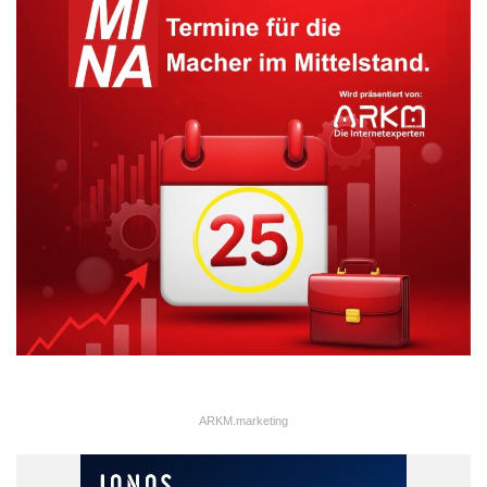
Grütz. „Ich sehe die Aufgabe eines
Exekutivdirektors darin den Rahmen
für die Region zu halten und den
Erfolg des Einen mit dem Erfolg des
Anderen zu verbinden. Denn genau
das ist für mich BNI – seinen Erfolg
zu teilen und gegenseitig
voneinander zu profitieren – ohne
Ellbogenmentalität“, fasst Grütz
seine Ambitionen zusammen.
ARKM.marketing
ARKM.marketing