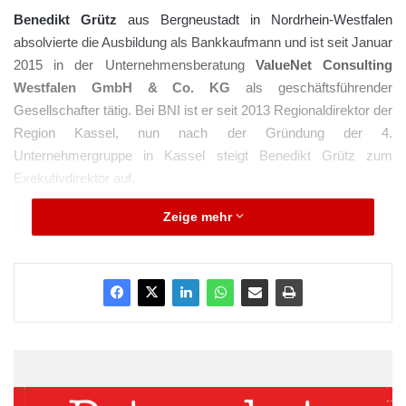
Benedikt Grütz
aus Bergneustadt in Nordrhein-Westfalen
absolvierte die Ausbildung als Bankkaufmann und ist seit Januar
2015 in der Unternehmensberatung
ValueNet Consulting
Westfalen GmbH & Co. KG
als geschäftsführender
Gesellschafter tätig. Bei BNI ist er seit 2013 Regionaldirektor der
Region Kassel, nun nach der Gründung der 4.
Unternehmergruppe in Kassel steigt Benedikt Grütz zum
Exekutivdirektor auf.
Zeige mehr
„Für mich stellt die Übernahme der
Region Kassel eine logische
Konsequenz aus der bisherigen
Tätigkeit als Regionaldirektor dar. In