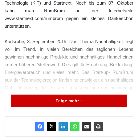
Technologie (KIT) und Startnext. Noch bis zum 07. Oktober
kann man RumBrum auf der Internetseite
www.startnext.com/rumbrum gegen ein kleines Dankeschön
unterstützen.
Karlsruhe, 3. September 2015. Das Thema Nachhaltigkeit liegt
voll im Trend. In vielen Bereichen des täglichen Lebens
gewinnen nachhaltige Produkte und nachhaltiges Handel einen
immer höheren Stellenwert. Dies gilt für Ernährung, Bekleidung,
Energieverbrauch und vieles mehr. Das Start-up- RumBrum
aus der Technologieregion Karlsruhe entwickelt ein nachhaltiges
Mobilitätskonzept für dessen Umsetzung nun das notwendige
Startkapital in Form einer Crowdfunding-Kampagne
Zeige mehr
eingesammelt wird.