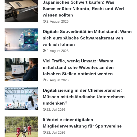
Japanisches Schwert kaufen: Was
tägliche Fahrt zum Arbeitsplatz kann mit Kollegen geteilt
Sammler über Nihonto, Recht und Wert
werden, wodurch gerade zu Stoßzeiten der Straßenverkehr
wissen sollten
deutlich reduziert werden kann“, so Biniaminov.
2. August 2026
Digitale Souveränität im Mittelstand: Wann
Über die Beförderung von Personen hinaus umfasst das
sich europäische Softwarealternativen
Angebot der App auch die Überbringung wichtiger Dokumente
wirklich lohnen
oder kleinerer Möbelstücke. Mitglieder der RumBrum-
2. August 2026
Community liefern das Transportgut direkt am Bestimmungsort
Viel Traffic, wenig Umsatz: Warum
ab, so der Plan.
mittelständische Websites an den
falschen Stellen optimiert werden
2. August 2026
Einen geeigneten Partner für die Realisation der Idee, fand das
Unternehmen am KIT. Dies ist für die Förderung und
Digitalisierung in der Chemiebranche:
Müssen mittelständische Unternehmen
Unterstützung innovativer und zukunftsorientierter Projekte
umdenken?
bekannt. Um jungen Gründern die Verwirklichung ihrer Idee zu
22. Juli 2026
ermöglichen, wurde die eigenständige Finanzierungsplattform
5 Vorteile einer digitalen
KITcrowd gegründet. Vom 21. August bis zum 07. Oktober kann
Mitgliederverwaltung für Sportvereine
über die Weiterleitung zur Crowdfundingplattform Startnext unter
22. Juli 2026
https://www.startnext.com/rumbrum das Start-up RumBrum