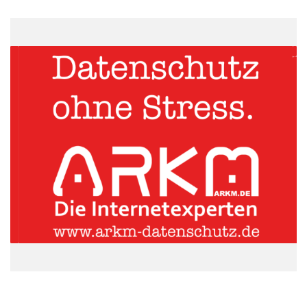
Generationsübergreifend Interessen und Fahrten teilen. Foto: Michael
Roth
RumBrum hat erkannt, dass die Gewährleistung von
individueller Mobilität für moderne Gesellschaften ein zentrales
Anliegen ist: Sie ist Voraussetzung für wirtschaftliches
Wachstum und für soziale Teilnahme am öffentlichen und
privaten Leben. Vor dem Hintergrund globaler Probleme wie
Klimawandel, Bevölkerungswachstum und der Knappheit
fossiler Brennstoffe führt diese Tatsache zu einer immer