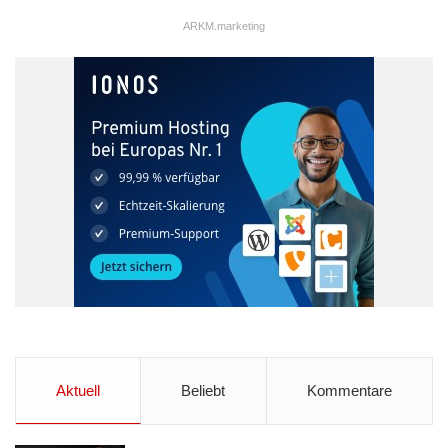
ARKM.marketing
Ein Potenzial, das bisher kaum beachtet wurde, ist die effektive
Nutzung von privaten PKWs. Denn obwohl die meisten Autos
für vier oder mehr Personen gebaut sind, sitzen heute
durchschnittlich 1,1 Personen im Auto – das heißt über 70
Prozent der Kapazität bleiben ungenutzt. RumBrum bietet
hierfür einen einmaligen Ansatz: Nicht nur eine Vermittlung von
A nach B wird ermöglicht, sondern auch die Auslastung der
Kapazitäten. Das können zum Beispiel Fahrten zu sportlichen
Aktuell
Beliebt
Kommentare
oder sozialen Events wie Fußballspielen oder Konzerten sein,
die man mit Personen gleicher Interessen macht. „Auch die