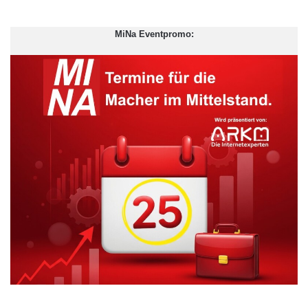
drängenderen Frage: Wie kann die weltweit wachsende
Nachfrage nach individueller Mobilität nachhaltig befriedigt
MiNa Eventpromo:
werden? „Die App von RumBrum bietet die Lösung, bereits
bestehende Mobilitätsressourcen nachhaltiger einzusetzen, um
damit den Übergang zu neuen Formen der Mobilität zu
gestalten. Menschen, die das gleiche Ziel haben, können
gemeinsam fahren“, erklärt Start-up-Gründer und KIT-Absolvent
Sergey Biniaminov.
ARKM.marketing