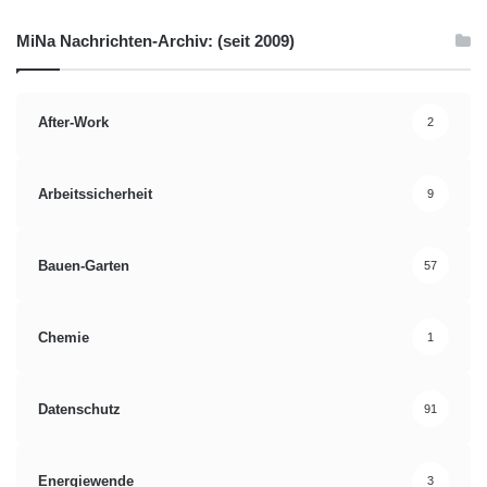
MiNa Nachrichten-Archiv: (seit 2009)
After-Work
2
Arbeitssicherheit
9
Bauen-Garten
57
Chemie
1
Datenschutz
91
Energiewende
3