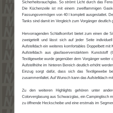
Sicherheitsrauchglas. So strömt Licht durch das Fen­
Die Küchen­zeile ist mit einem zweiflammigen Gask
Fassungsvermögen von 40 l komplett ausge­stattet. De
Tanks sind damit im Vergleich zum Vorgänger deutlich 
Hervorragenden Schlafkomfort bietet zum einen die Si
zweigeteilt und lässt sich auf jeder Seite individue
Aufstelldach ein weiteres komfortables Doppelbett mi
Aufstelldach aus glasfaserver­stärktem Kunststof
Textilgewebe wurde gegenüber dem Vorgänger weiter o
Aufstellhöhe im hinteren Bereich deutlich erhöht werden
Einzug sorgt dafür, dass sich das Textilgewebe b
zusammenfaltet. Auf Wunsch kann das Aufstelldach mit 
Zu den weiteren Highlights gehören unter andere
Colorverglasung aus Schwarzglas, ein Camping­tisch mi
zu öffnende Heckscheibe und eine erstmals im Segme