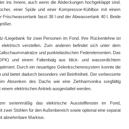
ster ins Innere, auch wenn die Abdeckungen hochgeklappt sind.
ocher, einer Spüle und einer Kompressor-Kühlbox mit einem
r Frischwassertank fasst 38 l und der Abwassertank 40 l. Beide
größer.
tz-/Liegebank für zwei Personen im Fond. Ihre Rückenlehne ist
ll elektrisch verstellen. Zum anderen befindet sich unter dem
t Kaltschaummatratze und punktelastischen Federelementen. Das
f (GFK) und einem Faltenbalg aus blick- und wasserdichtem
ptimiert. Durch ein neuartiges Gelenkscherensystem konnte die
 und bietet dadurch besonders viel Beinfreiheit. Der verbesserte
eim Absenken des Dachs wie eine Ziehharmonika sorgfältig
einem elektrischen Antrieb ausgestattet werden.
m serienmäßig das elektri­sche Ausstellfenster im Fond,
t zwei Stühlen für den Außenbereich sowie optional eine separat
nt abnehmbare Markise.