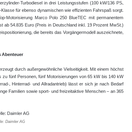
erzylinder-Turbodiesel in drei Leistungsstufen (100 kW/136 PS,
Klasse für ebenso dynamischen wie effizienten Fahrspaß sorgt.
e Top-Motorisierung Marco Polo 250 BlueTEC mit permanentem
st ab 54.835 Euro (Preis in Deutschland inkl. 19 Prozent MwSt.)
eisposition­ierung, die bereits das Vorgängermodell auszeichnete,
s Abenteuer
eugt durch außerge­wöhnliche Vielseitigkeit. Mit einem höchst
is zu fünf Personen, fünf Motorisierungen von 65 kW bis 140 kW
ad-, Hinterrad- und Allradantrieb) lässt er sich je nach Bedarf
 junge Familien sowie sport- und freizeitaktive Menschen – an 365
le: Daimler AG