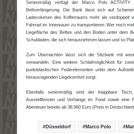
Serienmäßig verfügt der Marco Polo ACTIVITY üb
Bettverlängerung. Die Bank lässt sich auf Schie
Ladevolumen des Kofferraums mehr als verdoppelt we
Fahrrad im Innenraum zu transportieren. Wer noch mehr
Liegefläche des Bettes und den Boden unter dem Bet
Schubladen, die sich herausnehmen lassen und so Pla
Zum Übernachten lässt sich die Sitzbank mit wenig
verwandeln. Eine weitere Schlafmöglichkeit für zw
punktelasti­schen Federelementen unter dem Aufste
herausragenden Liegekomfort sorgt.
Ebenfalls serienmäßig sind der klappbare Tisch,
Ausstellfenster und Vorhänge im Fond sowie eine 
Abenteuer bereits ab 38.960 Euro (Preis in Deutschland
Düsseldorf
Marco Polo
Mar