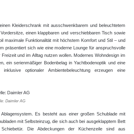
e, einen Kleiderschrank mit ausschwenkbarem und beleuchtetem
e Vordersitze, einen klappbaren und verschiebbaren Tisch sowie
l maximale Funktio­nalität mit höchstem Komfort und Stil – und
 präsentiert sich wie eine moderne Lounge für an­spruchsvolle
er Freizeit und im Alltag nutzen wollen. Modernes Wohndesign im
ien, ein serienmäßiger Bodenbelag in Yachtbo­denoptik und eine
 inklusive optionaler Ambientebeleuchtung erzeugen eine
le: Daimler AG
Ablagensystem. Es be­steht aus einer großen Schublade mit
ubladen mit Selbsteinzug, die sich auch bei ausgeklapptem Bett
 Schiebetür. Die Abdeckungen der Küchenzeile sind aus