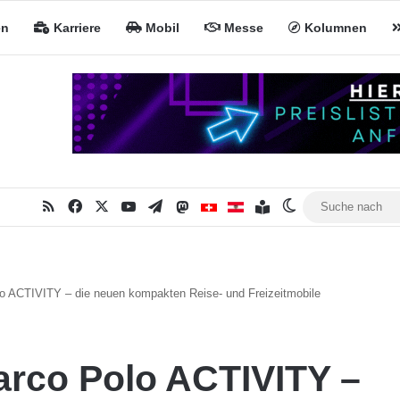
en
Karriere
Mobil
Messe
Kolumnen
RSS
Facebook
X
YouTube
Telegram
Mastodon
Inhaltsverzeichnis
MiNa CH
MiNa AT
Skin umschalte
o ACTIVITY – die neuen kompakten Reise- und Freizeitmobile
arco Polo ACTIVITY –