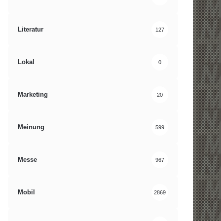
Literatur
127
Lokal
0
Marketing
20
Meinung
599
Messe
967
Mobil
2869