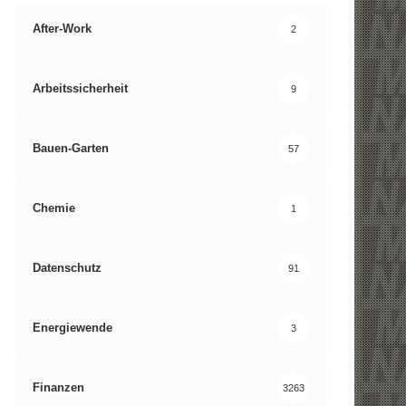
After-Work
2
Arbeitssicherheit
9
Bauen-Garten
57
Chemie
1
Datenschutz
91
Energiewende
3
Finanzen
3263