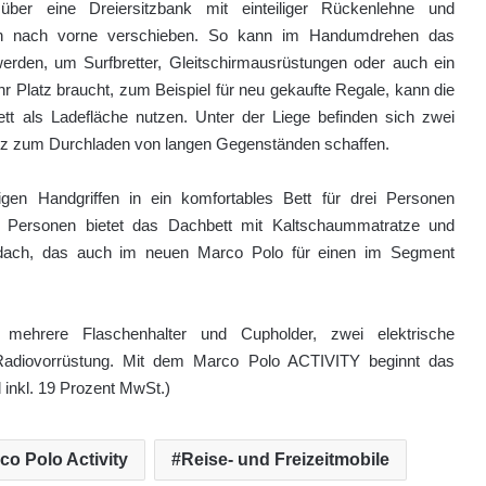
er eine Dreiersitzbank mit einteiliger Rückenlehne und
­nen nach vorne verschieben. So kann im Handumdrehen das
rden, um Surfbretter, Gleitschirmaus­rüstungen oder auch ein
 Platz braucht, zum Beispiel für neu gekaufte Regale, kann die
t als Ladefläche nutzen. Unter der Liege befinden sich zwei
tz zum Durchladen von langen Gegenständen schaffen.
en Handgriffen in ein kom­fortables Bett für drei Personen
ei Personen bietet das Dachbett mit Kaltschaummatratze und
lldach, das auch im neuen Marco Polo für einen im Segment
 mehrere Flaschenhalter und Cupholder, zwei elektrische
Radiovorrüstung. Mit dem Marco Polo ACTIVITY beginnt das
 inkl. 19 Prozent MwSt.)
co Polo Activity
Reise- und Freizeitmobile