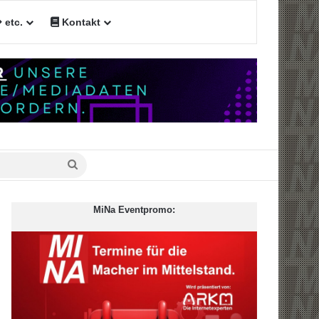
etc.
Kontakt
n
Suche
nach
MiNa Eventpromo: