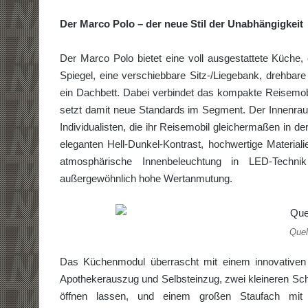
Der Marco Polo – der neue Stil der Unabhängigkeit
Der Marco Polo bietet eine voll ausgestattete Küch
Spiegel, eine verschiebbare Sitz-/Liege­bank, drehbar
ein Dachbett. Dabei verbindet das kompakte Reisemobi
setzt damit neue Standards im Segment. Der Innenraum
Individualisten, die ihr Reisemobil gleichermaßen in d
eleganten Hell-Dunkel-Kontrast, hochwertige Material
atmosphärische Innenbeleuchtung in LED-Technik
außergewöhnlich hohe Wertan­mutung.
Quel
Das Küchenmodul überrascht mit einem innovativen 
Apothekerauszug und Selbsteinzug, zwei kleineren Sch
öffnen lassen, und einem großen Staufach mit