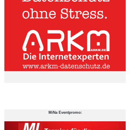
Genossenschaftsbanken zu den typischen
Finanzierungspartnern, die das Schwungrad am Laufen halten.
Martin zufolge gibt es in Deutschland deshalb auch eine
kontinuierliche
Kreditvergabe
: „Die Unternehmen kommen an
Kredite heran, können investieren und Arbeitsplätze schaffen.
Die Genossenschaftsbanken stellen nicht nur in den großen
städtischen Zentren, sondern verteilt über das ganze Land ein
flächendeckendes Kreditangebot dar.“
Stimmung so gut wie nie zuvor
Dass die Stimmung im deutschen Mittelstand so gut ist wie nie
zuvor, belegt auch die Studie „Mittelstand im Mittelpunkt“, erstellt
vom BVR und der DZ Bank. Demnach bewerteten 92 Prozent
der mittelständischen Unternehmen im Frühjahr 2018 ihre
MiNa Eventpromo:
aktuelle Lage mit „gut“ oder „sehr gut“. Das ist der höchste Wert
seit dem Start der Umfrage im Jahr 1995. Die insgesamt
positive Stimmung setzt sich fort, wenn es um die kurzfristigen