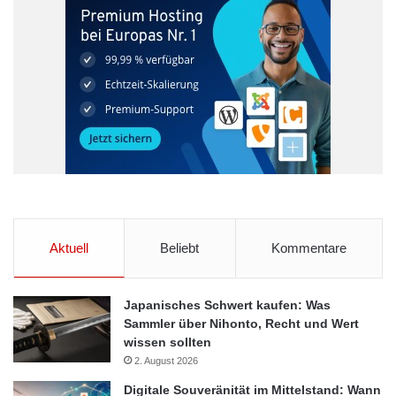
Quelle: Bundesverband der Deutschen Volksbanken und
Raiffeisenbanken e.V. (BVR) / djd
Attraktivität
Jobs
Mittelstand
Aktuell
Beliebt
Kommentare
Japanisches Schwert kaufen: Was
Sammler über Nihonto, Recht und Wert
wissen sollten
2. August 2026
Digitale Souveränität im Mittelstand: Wann