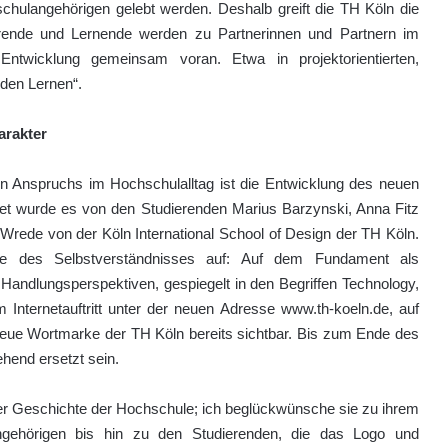
schulangehörigen gelebt werden. Deshalb greift die TH Köln die
Lehrende und Lernende werden zu Partnerinnen und Partnern im
 Entwicklung gemeinsam voran. Etwa in projektorientierten,
nden Lernen“.
arakter
n Anspruchs im Hochschulalltag ist die Entwicklung des neuen
tet wurde es von den Studierenden Marius Barzynski, Anna Fitz
Wrede von der Köln International School of Design der TH Köln.
te des Selbstverständnisses auf: Auf dem Fundament als
 Handlungsperspektiven, gespiegelt in den Begriffen Technology,
Internetauftritt unter der neuen Adresse www.th-koeln.de, auf
e neue Wortmarke der TH Köln bereits sichtbar. Bis zum Ende des
hend ersetzt sein.
n der Geschichte der Hochschule; ich beglückwünsche sie zu ihrem
gehörigen bis hin zu den Studierenden, die das Logo und