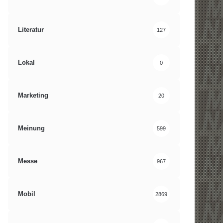
Literatur
127
Lokal
0
Marketing
20
Meinung
599
Messe
967
Mobil
2869