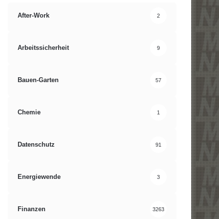
After-Work
2
Arbeitssicherheit
9
Bauen-Garten
57
Chemie
1
Datenschutz
91
Energiewende
3
Finanzen
3263