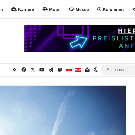
en
Karriere
Mobil
Messe
Kolumnen
RSS
Facebook
X
YouTube
Telegram
Mastodon
Inhaltsverzeichnis
MiNa CH
MiNa AT
Skin umschalten