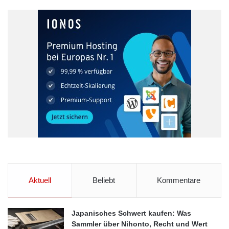
Verbraucherschützer Billen forderte vom Gesetzgeber vor allem
klarere und einfachere Regeln dafür, wie lange und unter
welchen Bedingungen Kunden Anspruch auf Gewährleistung
haben. Dazu engagiere sich der vzbv auch bei der Neufassung
der entsprechenden Regelungen.
Bundesverband der Verbraucherzentralen
Garantie
Gewährleistung
Handelsketten
Verbraucher
Aktuell
Beliebt
Kommentare
Japanisches Schwert kaufen: Was
Sammler über Nihonto, Recht und Wert