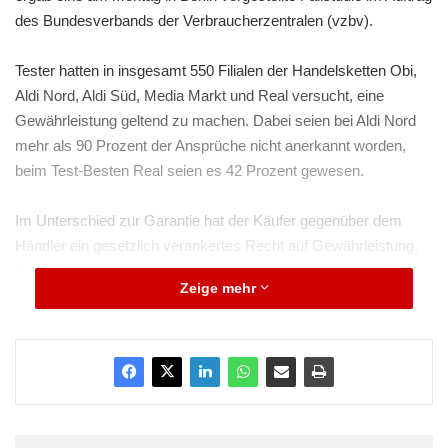
des Bundesverbands der Verbraucherzentralen (vzbv).
Tester hatten in insgesamt 550 Filialen der Handelsketten Obi,
Aldi Nord, Aldi Süd, Media Markt und Real versucht, eine
Gewährleistung geltend zu machen. Dabei seien bei Aldi Nord
mehr als 90 Prozent der Ansprüche nicht anerkannt worden,
beim Test-Besten Real seien es 42 Prozent gewesen.
Im Unterschied zur Garantie hat der Käufer gegenüber dem
Händler ein gesetzlich verankertes Recht auf Gewährleistung.
Damit muss der Verkäufer ein mangelhaftes Produkt unter
Zeige mehr
anderem innerhalb von zwei Jahren entweder austauschen,
reparieren oder – wenn das nicht möglich ist – den Preis
mindern oder erstatten.
ARKM.marketing