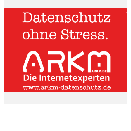
Zudem muss innerhalb der ersten sechs Monate der Händler
beweisen, dass das Produkt beim Kauf einwandfrei war. Im
Gegensatz dazu ist eine Garantie für Hersteller freiwillig und