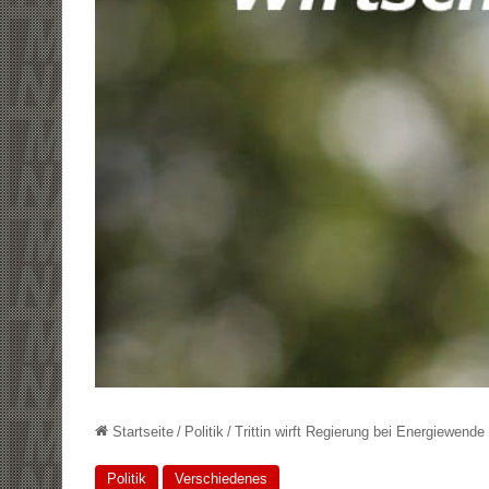
Startseite
/
Politik
/
Trittin wirft Regierung bei Energiewende 
Politik
Verschiedenes