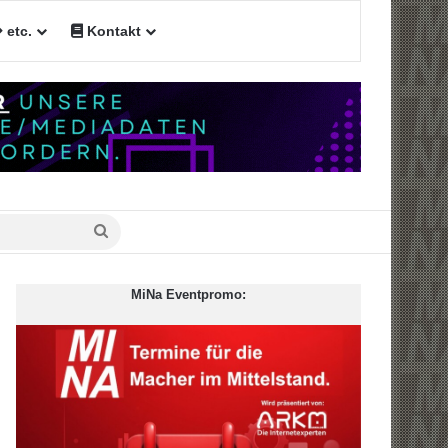
etc.
Kontakt
n
Suche
nach
MiNa Eventpromo: