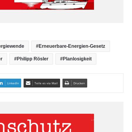
ergiewende
Erneuerbare-Energien-Gesetz
r
Philipp Rösler
Planlosigkeit
LinkedIn
Teile es via Mail
Drucken