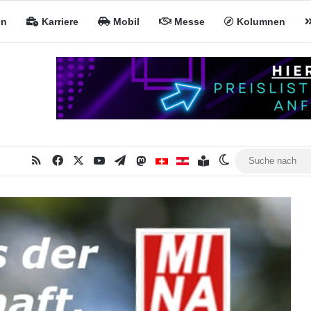
en
Karriere
Mobil
Messe
Kolumnen
RSS
Facebook
X
YouTube
Telegram
Mastodon
Inhaltsverzeichnis
MiNa CH
MiNa AT
Skin umschalte