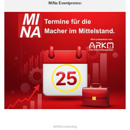
MiNa Eventpromo:
(AZ: 4 K 1116/08)
ddp.djn/nom/hoe
Mainz
Ratgeber
Rundfunkgebühren
Verwaltungsgericht Mainz
ARKM.marketing