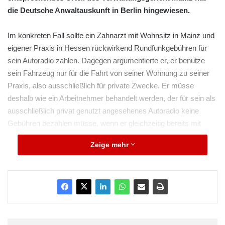
die Deutsche Anwaltauskunft in Berlin hingewiesen.
Im konkreten Fall sollte ein Zahnarzt mit Wohnsitz in Mainz und
eigener Praxis in Hessen rückwirkend Rundfunkgebühren für
sein Autoradio zahlen. Dagegen argumentierte er, er benutze
sein Fahrzeug nur für die Fahrt von seiner Wohnung zu seiner
Praxis, also ausschließlich für private Zwecke. Er müsse
deshalb wie ein Arbeitnehmer behandelt werden, der für sein als
ausschließlich privat genutzt angesehenes Autoradio keine
Gebühren bezahlen müsse, wenn er gleichzeitig bereits mit
einem anderen Rundfunkgerät angemeldet sei.
Zeige mehr
Die Richter folgten der Auffassung des Klägers hinsichtlich der
Gebührenfreiheit des sogenannten Zweitgerätes nicht. Das
Autoradio eines Selbstständigen sei auch dann
gebührenpflichtig, wenn es nur für Fahrten von der Wohnung zur
Arbeitsstätte benutzt werde. Denn bei Selbstständigen sei die
Wohnung – jedenfalls in der Regel – in viel stärkerem Maße in