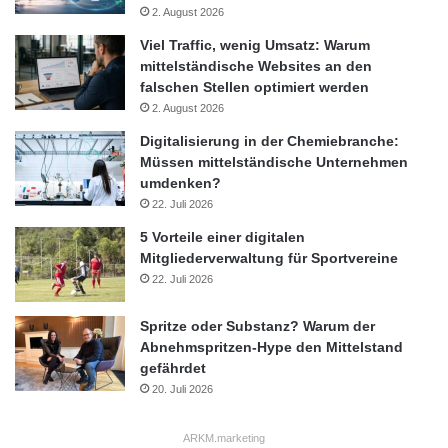
2. August 2026
über alle notwendigen Komponenten für Brokerage-Dienste auf
den Finanzmärkten verfügt. Zu den wichtigen Funktionen, über
Viel Traffic, wenig Umsatz: Warum
mittelständische Websites an den
welche die Plattform verfügt, gehört die Möglichkeit, auf
falschen Stellen optimiert werden
verschiedenen Finanzmärkten einschliesslich von Aktienbörsen
2. August 2026
tätig zu werden. Die MetaTrader 5 Handelsplattform wurde vor
Digitalisierung in der Chemiebranche:
einem Jahr für das Sortenendgeschäft eingeführt und wird
Müssen mittelständische Unternehmen
bereits von mehr als 50 Brokern und Banken aus aller Welt
umdenken?
verwendet.
22. Juli 2026
5 Vorteile einer digitalen
Weitere Informationen:
http://www.metatrader5.com
Mitgliederverwaltung für Sportvereine
22. Juli 2026
Ansprechpartner Medien
Spritze oder Substanz? Warum der
Lenar Fatkhullin, Marketing Director von MetaQuotes Software
Abnehmspritzen-Hype den Mittelstand
Corp.
gefährdet
20. Juli 2026
Tel.: +7-843-200-10-10 DW 132
ARKM.marketing