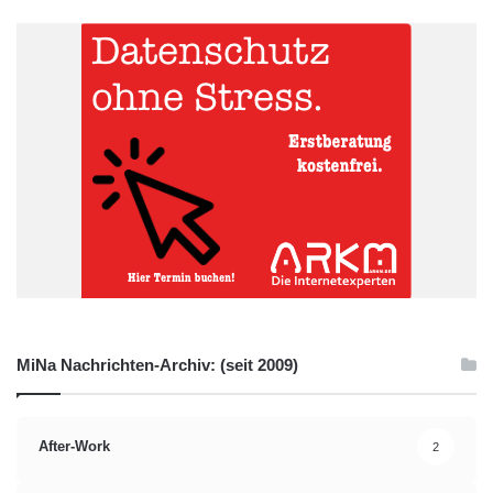
E-Mail: lenar@metaquotes.net
Orginal-Meldung:
http://www.presseportal.de/pm/76026/2127461/metatrader-5-
jetzt-auch-fuer-android/api
Handy
IT
ITK
Kommunikation
Mac
Netbook
News
PC
PDA
Smartphone
Tablet
Technik
MiNa Nachrichten-Archiv: (seit 2009)
After-Work
2