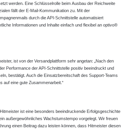
tzt werden. Eine Schlüsselrolle beim Ausbau der Reichweite
alen fällt der E-Mail-Kommunikation zu. Mit der
mpagnenmails durch die API-Schnittstelle automatisiert
iche Informationen und Inhalte einfach und flexibel an optivo®
ister, ist von der Versandplattform sehr angetan: „Nach den
der Performance der API-Schnittstelle positiv beeindruckt und
eln, bestätigt. Auch die Einsatzbereitschaft des Support-Teams
 uns auf eine gute Zusammenarbeit.“
 „Hitmeister ist eine besonders beeindruckende Erfolgsgeschichte
 ein außergewöhnliches Wachstumstempo vorgelegt. Wir freuen
rung einen Beitrag dazu leisten können, dass Hitmeister diesen