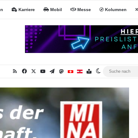
en
Karriere
Mobil
Messe
Kolumnen
RSS
Facebook
X
YouTube
Telegram
Mastodon
Inhaltsverzeichnis
MiNa CH
MiNa AT
Skin umschalten