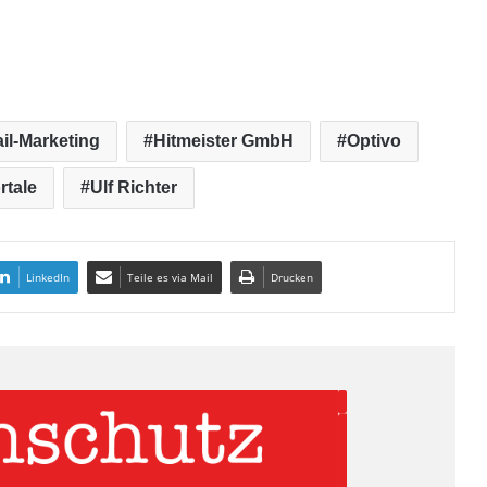
il-Marketing
Hitmeister GmbH
Optivo
tale
Ulf Richter
LinkedIn
Teile es via Mail
Drucken