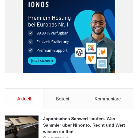
Unternehmenskommunikation. 1988 wechselte sie zu SONY
Deutschland und leitete dort seit 1991 das Marketing-Ressort.
1996 trat Dr. Wolff als Leiterin Unternehmenskommunikation in
die VEBA AG ein. Zwischen 2002 und 2006 verantwortete sie
die Unternehmensstrategie der E.ON Sales & Trading GmbH in
München. 2006 wurde sie zur Geschäftsführerin der neu
gegründeten E.ON-Vertriebsgesellschaft E WIE EINFACH
Strom und Gas GmbH.
ARKM.marketing
Aktuell
Beliebt
Kommentare
Japanisches Schwert kaufen: Was
Sammler über Nihonto, Recht und Wert
wissen sollten
2. August 2026