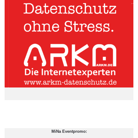
dass sie die Kraft zur Neuausrichtung hat“, ist Wolff-Hertwig
zuversichtlich. „Am klaren Bekenntnis zur Nachhaltigkeit und
zur Region mit bundesweiter Ausrichtung im Vertrieb wird
jedenfalls nicht gerüttelt.“
MiNa Eventpromo: