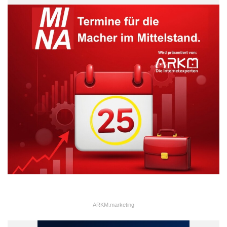
Quellenangabe: „obs/HEAG Südhessische Energie AG“
Dr. Marie-Luise Wolff-Hertwig war bis Juni 2013
Vertriebsvorstand der Mainova AG in Frankfurt. Die 54jährige
ARKM.marketing
Anglistin und Musikwissenschaftlerin begann ihre Industrie-
Laufbahn 1987 bei der Bayer AG in der