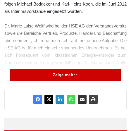
folgen Michael Böddeker und Karl-Heinz Koch, die im Juni 2012
als Interimsvorstände eingesetzt wurden.
Dr. Marie-Luise Wolff wird bei der HSE AG den Vorstandsvorsitz
sowie die Bereiche Vertrieb, Produkte, Handel und Beschaffung
übernehmen. „Ich freue mich sehr auf meine neue Aufgabe. Die
HSE AG ist für mich ein sehr spannendes Unternehmen. Es hat
sich konsequent vom klassischen Energieversorger zum
Nachhaltigkeitskonzern gewandelt“, sagt Dr. Marie-Luise Wolff-
Hertwig. Dennoch sieht die neue Vorstandsvorsitzende durch
Zeige mehr
die Umbrüche in der Energiewirtschaft auch bei der HSE AG
Veränderungsbedarf. Sinkende Erträge aus den Energienetzen,
ein für moderne Gaskraftwerke schädliches Marktdesign und
ein harter Preiswettbewerb im Vertrieb machen den
mittelständischen Energieversorgern derzeit das Leben schwer.
„Wir werden uns mit der gesamten Belegschaft auf diese
Herausforderungen einstellen und marktwirtschaftliche
Lösungen dafür finden. Die HSE hat schon immer bewiesen,