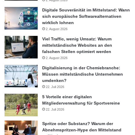
Digitale Souveränität im Mittelstand: Wann
sich europäische Softwarealternativen
wirklich lohnen
2. August 2026
Viel Traffic, wenig Umsatz: Warum
mittelständische Websites an den
falschen Stellen optimiert werden
2. August 2026
Digitalisierung in der Chemiebranche:
Dr. Kristian Kassebohm ist seit April 2013 Finanzvorstand der
Müssen mittelständische Unternehmen
HSE AG. Er ist Rechtsanwalt und war von 2004 bis 2013 im
umdenken?
Konzern der Stadtwerke Frankfurt am Main Holding GmbH
22. Juli 2026
Prokurist und Bereichsleiter Unternehmensentwicklung der
5 Vorteile einer digitalen
Mainova AG sowie Geschäftsführer von Gesellschaften des
Mitgliederverwaltung für Sportvereine
Beteiligungscontrollings und des Energiehandels. Zuvor war er
22. Juli 2026
seit 2001 als Senior Manager bei der PwC Deutsche Revision
AG beratend für Unternehmen der Energiewirtschaft tätig.
Spritze oder Substanz? Warum der
Seinen Berufsweg begann er 1994 als Assistent des
Abnehmspritzen-Hype den Mittelstand