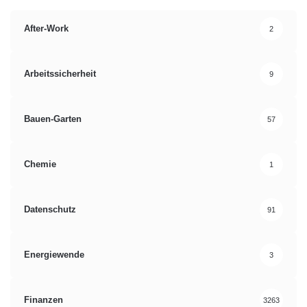
Energieversorgers
Gremium
HSE AG
After-Work
2
Neuausrichtung
Arbeitssicherheit
9
Bauen-Garten
57
Chemie
1
Datenschutz
91
Energiewende
3
Finanzen
3263