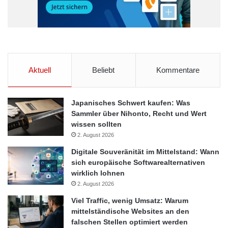
Möglichkeiten im Marketingkonzept berücksichtigt werden,
desto eher lässt sich ein Wettbewerbsvorteil gegenüber
Konkurrenten erzielen.
Zusätzliche Informationen über Dominik Ley sowie
Kontaktmöglichkeiten finden sich auf seiner offiziellen Webseite
Aktuell
Beliebt
Kommentare
unter:
www.dominik-ley.de
Japanisches Schwert kaufen: Was
Dienstleistungen
Marketing
Sammler über Nihonto, Recht und Wert
wissen sollten
Online Marketing
2. August 2026
Digitale Souveränität im Mittelstand: Wann
sich europäische Softwarealternativen
wirklich lohnen
2. August 2026
Viel Traffic, wenig Umsatz: Warum
mittelständische Websites an den
falschen Stellen optimiert werden