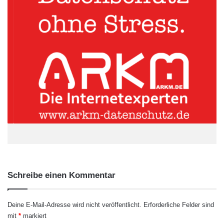
kreativen Marketingkonzepten aller Art. Als Inhaber von
Marketing 4.0 berät er Kunden bei der Findung von effektiven
Marketingstrategien sowie der Umsetzung entsprechender
Maßnahmen. Durch seine langjährige Erfahrung in
verschiedenen unternehmerischen Bereichen, verfügt Ley über
eine gewisse Weitsicht auf viele Themen, was ihm vor allen in
Sachen Marketing zugute kommt und dabei hilft, seine Klienten
auch im Kontext des großen Ganzen zu beraten.
ARKM.marketing
Schreibe einen Kommentar
Deine E-Mail-Adresse wird nicht veröffentlicht.
Erforderliche Felder sind
mit
*
markiert