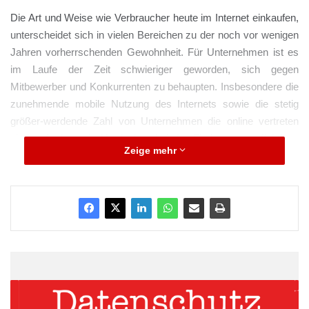
Die Art und Weise wie Verbraucher heute im Internet einkaufen,
unterscheidet sich in vielen Bereichen zu der noch vor wenigen
Jahren vorherrschenden Gewohnheit. Für Unternehmen ist es
im Laufe der Zeit schwieriger geworden, sich gegen
Mitbewerber und Konkurrenten zu behaupten. Insbesondere die
zunehmende mobile Nutzung des Internets sowie die stetig
größer-werdende Zahl von Unternehmen die online vertreten
sind, erfordern ein Umdenken bei der Findung von effektiven
Zeige mehr
Marketingstrategien, weiß auch Dominik Ley, Inhaber und
Geschäftsführer der Agentur Marketing 4.0.
Nachhaltige und zukunftsfähige
Konzepte
Dominik Ley ist Digitalisierungsexperte und seit über 10 Jahren
erfolgreich im Online-Marketing tätig. Seine Schwerpunkte
liegen im Bereich Mentoring, Business Strategien und auch bei