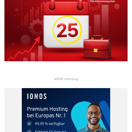
So können beispielsweise Teammitglieder den Fortschritt
von Aufgaben und Projekten in Echtzeit verfolgen und bei
Bedarf eingreifen oder unterstützen. Auch das
Management ist jederzeit über den Stand der einzelnen
Projekte informiert, was schnelle und zielgerichtete
Entscheidungen ermöglicht.
Weniger Fehler & mehr Perfektion
Ein DMS trägt dazu bei, menschliche Fehler zu reduzieren
und die Bearbeitung von Vorgängen wesentlich präziser
und genauer zu machen. Dies führt zu einer deutlichen
ARKM.marketing
Qualitätssteigerung.
Darüber hinaus sind solche digitale Systeme häufig in der
Lage, automatische Warnungen oder Hinweise zu
versenden, wenn bestimmte Richtlinien oder Regeln nicht
eingehalten werden, was die Qualität der
Vorgangsbearbeitung weiter verbessert.
Von dieser Qualitätssteigerung profitieren sowohl die
Unternehmen als auch die Kunden, was wiederum zu