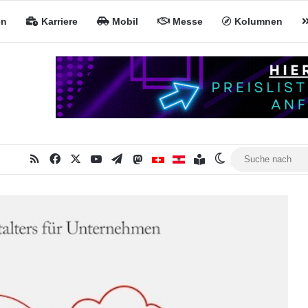
en
Karriere
Mobil
Messe
Kolumnen
RSS
Facebook
X
YouTube
Telegram
Mastodon
Inhaltsverzeichnis
MiNa CH
MiNa AT
Skin umschalten