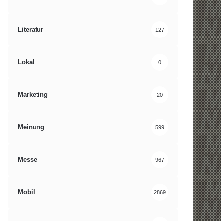
Literatur
127
Lokal
0
Marketing
20
Meinung
599
Messe
967
Mobil
2869