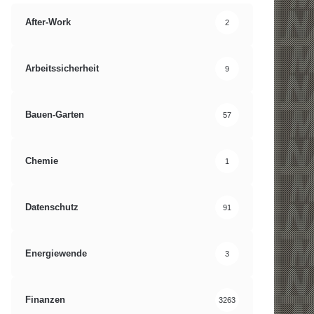
After-Work
2
Arbeitssicherheit
9
Bauen-Garten
57
Chemie
1
Datenschutz
91
Energiewende
3
Finanzen
3263