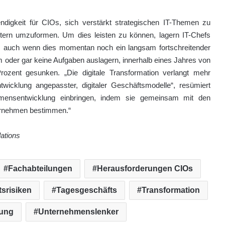
digkeit für CIOs, sich verstärkt strategischen IT-Themen zu
istern umzuformen. Um dies leisten zu können, lagern IT-Chefs
, auch wenn dies momentan noch ein langsam fortschreitender
um oder gar keine Aufgaben auslagern, innerhalb eines Jahres von
zent gesunken. „Die digitale Transformation verlangt mehr
wicklung angepasster, digitaler Geschäftsmodelle“, resümiert
mensentwicklung einbringen, indem sie gemeinsam mit den
ernehmen bestimmen.“
ations
Fachabteilungen
Herausforderungen CIOs
tsrisiken
Tagesgeschäfts
Transformation
ung
Unternehmenslenker