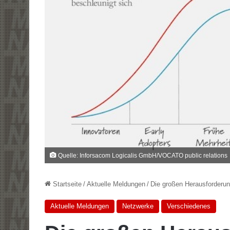
Quelle: Inforsacom Logicalis GmbH/VOCATO public relations
Startseite
/
Aktuelle Meldungen
/
Die großen Herausforderun
Aktuelle Meldungen
Netzwerke
Verschiedenes