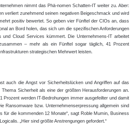
 Unternehmen nimmt das Phä-nomen Schatten-IT weiter zu. Aber:
onen verliert zunehmend seinen negativen Beigeschmack und wird
mehrt positiv bewertet. So geben vier Fünftel der CIOs an, dass
onal an Bord holen, das sich um die spezifischen Anforderungen
ps und Cloud Services kümmert. Die Unternehmens-IT arbeitet
“ zusammen – mehr als ein Fünftel sogar täglich, 41 Prozent
nfrastrukturen strategischen Mehrwert leisten.
st auch die Angst vor Sicherheitslücken und Angriffen auf das
Thema Sicherheit als eine der größten Herausforderungen an.
 61 Prozent werden IT-Bedrohungen immer ausgefeilter und damit
ie Ransomware bzw. Unternehmenserpressung allgemein sind
IOs für die kommenden 12 Monate“, sagt Roble Mumin, Business
ogicalis. „Hier sind größte Anstrengungen gefordert.“