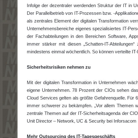
Infolge der dezentraler werdenden Struktur der IT in
Der Parallelbetrieb von IT-Prozessen bzw. -Applikati
als zentrales Element der digitalen Transformation ver
Unternehmensbereiche eigenes spezialisiertes IT-Pers
der Fachabteilungen in den Bereichen Software, Ap
immer stärker mit diesen „Schatten-IT-Abteilungen
mindestens einmal wöchentlich. So können verteilte IT-I
Sicherheitsrisiken nehmen zu
Mit der digitalen Transformation in Unternehmen wäch
eigene Unternehmen. 78 Prozent der CIOs sehen das 
Cloud Services gelten als größte Gefahrenquelle. Für
immer schwerer zu bekämpfen. „Vor allem Themen w
zentrale Themen auf der IT-Sicherheitsagenda der C
Unit Director – Network, UC & Security bei Inforsacom L
Mehr Outsourcing des IT-Tagesgeschäfts