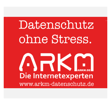
Die Weihnachtszeit rückt näher, und Ideen für das ganz
besondere Weihnachtsgeschenk sind hoch im Kurs. Was
schenkt man dem lieben Menschen, der schon alles hat? Er
oder sie hat bereits ein Notebook den neuesten Tablet-
Computer, und Ihnen fällt partout kein originelles
Weihnachtsgeschenk ein. Die gute Nachricht lautet: Ihr
Weihnachtsgeschenke-Albtraum ist vorbei, denn nun müssen
Sie nicht weiter suchen.
Klicken Sie hier für die deutsche Version der Pressemitteilung:
http://multivu.prnewswire.com/mnr/prne/peli/52152
Peli Products, ein führendes internationales Unternehmen für
das Design und die Herstellung von Hochleistungs-
Transportverpackungen, hat die Hartschalen-Sortimente Peli