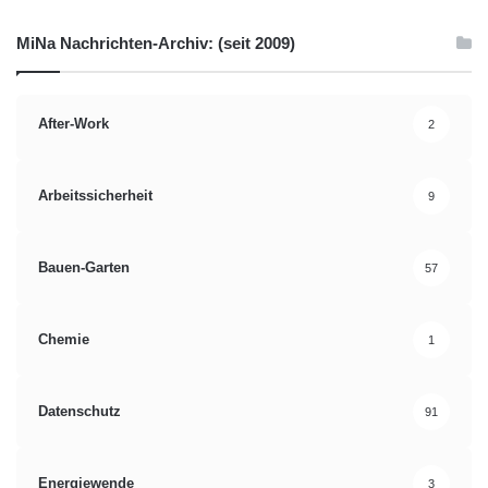
Orginal-Meldung:
MiNa Nachrichten-Archiv: (seit 2009)
http://www.presseportal.de/pm/103110/2133343/brauchen-sie-
noch-ideen-fuer-weihnachtsgeschenke-peli-products-hat-das-
ganz-besondere-geschenk-nach/api
After-Work
2
Handy
IT
ITK
Kommunikation
Arbeitssicherheit
9
Mac
Netbook
News
PC
Bauen-Garten
57
PDA
Smartphone
Tablet
Technik
Chemie
1
Datenschutz
91
Energiewende
3