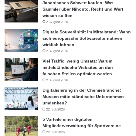
Japanisches Schwert kaufen: Was
Druckausgleichsventil, das Feuchtigkeit verhindert und das
Sammler über Nihonto, Recht und Wert
Öffnen des
wissen sollten
2. August 2026
Koffers in jeder Höhe erleichtert.
Digitale Souveränität im Mittelstand: Wann
sich europäische Softwarealternativen
wirklich lohnen
– Ein robuster und abnehmbarer Schultergurt aus Nylon
2. August 2026
ermöglicht
Viel Traffic, wenig Umsatz: Warum
mittelständische Websites an den
es Reisenden, die Hände für das Gepäck freizuhaben.
falschen Stellen optimiert werden
2. August 2026
Das Hartschalenkoffer-Sortiment Peli 1075 ist diesen Dezember
Digitalisierung in der Chemiebranche:
ausschliesslich bei Peli-Online-Händlern* zu einem
Müssen mittelständische Unternehmen
Verkaufspreis von 67,95-EUR bis 80,95-EUR erhältlich. Wie alle
umdenken?
Peli-Produkte verfügt er über eine Exzellenz-Garantie.
22. Juli 2026
5 Vorteile einer digitalen
Über Peli Products:
Mitgliederverwaltung für Sportvereine
22. Juli 2026