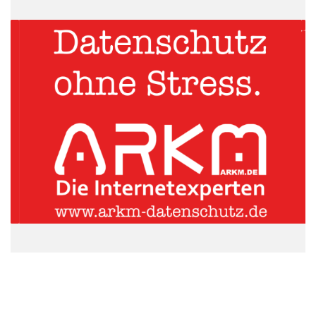
Quelle: pixabay.com/Alexander Stein
Wann ist eine Kündigung möglich?
Kreditnehmer dürfen von einer Sonderkündigung nur Gebrauch
machen, wenn die Immobilie verkauft oder die Bank eine
Erweiterung des Kredits verwehrt und das Haus daher als
Sicherheit für eine andere Bank verwendet werden muss.
Grundsätzlich gilt eine Kündigungsfrist von sechs Monaten.
Verträge mit einer Zinsbindungsfrist – auch wenn der Vertrag
über 15 oder mehr Jahre läuft – dürfen regulär nach Ablauf der
zehn Jahre gekündigt werden. Bei Umschuldungen während der
Zinsbindung verlangen Banken oft eine
Vorfälligkeitsentschädigung. Ob und zu welchem Preis der
Kreditnehmer raus darf, entscheidet die Bank.