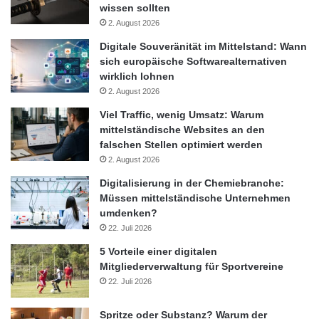
Anschlussfinanzierung Kreditnehmern finanzielle Erleichterung
wissen sollten
bringt sowie praktische Hinweise und ausführliche Informationen
2. August 2026
über Anschlussfinanzierungen erfahren Interessierte unter
Digitale Souveränität im Mittelstand: Wann
https://www.baufi24.de/anschlussfinanzierung/.
sich europäische Softwarealternativen
wirklich lohnen
2. August 2026
Quelle: Baufi24 GmbH
Viel Traffic, wenig Umsatz: Warum
mittelständische Websites an den
Anschlussfinanzierung
Arbeitslosigkeit
falschen Stellen optimiert werden
2. August 2026
Baufinanzierung
Immobilie
Digitalisierung in der Chemiebranche:
Müssen mittelständische Unternehmen
Kreditnehmer
Kündigungsfrist
umdenken?
22. Juli 2026
Möglichkeiten
Todesfall
Trennung
5 Vorteile einer digitalen
Vorfälligkeitsentschädigung
Zinsbindung
Mitgliederverwaltung für Sportvereine
22. Juli 2026
Spritze oder Substanz? Warum der