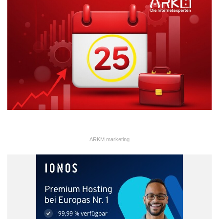
Finanzierungsarbeit in
Kommunen
Die Digitalisierung eröffnet Kommunen neue Wege in der
Finanzierung. Plattformen wie komuno leisten einen wichtigen
Beitrag, indem sie Transparenz, Wettbewerb und Effizienz in die
kommunale Finanzpraxis bringen. Sie ermöglichen es Städten
und Gemeinden, ihre Finanzierungsvorhaben zukunftssicher,
marktorientiert und wirtschaftlich umzusetzen – ein wichtiger
Schritt in Richtung moderner, handlungsfähiger
Kommunalverwaltung.
ARKM.marketing
Digitalisierung
Kommunalfinanzierung