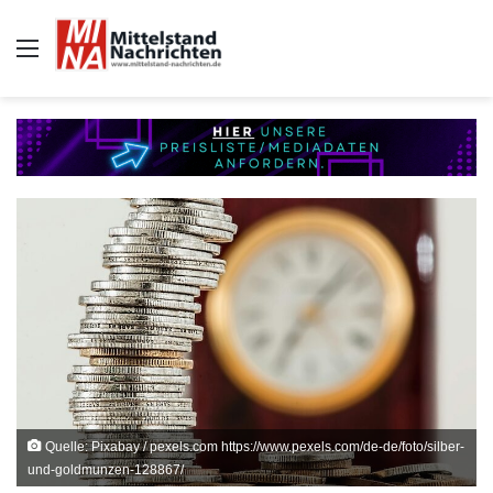
Auswahl
Quelle: Pixabay / pexels.com https://www.pexels.com/de-de/foto/silber-
und-goldmunzen-128867/