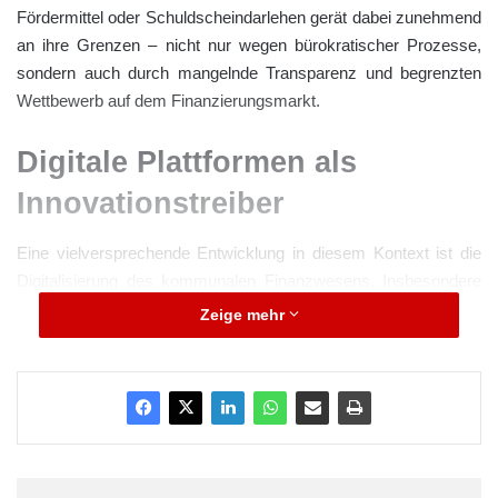
Fördermittel oder Schuldscheindarlehen gerät dabei zunehmend
an ihre Grenzen – nicht nur wegen bürokratischer Prozesse,
sondern auch durch mangelnde Transparenz und begrenzten
Wettbewerb auf dem Finanzierungsmarkt.
Digitale Plattformen als
Innovationstreiber
Eine vielversprechende Entwicklung in diesem Kontext ist die
Digitalisierung des kommunalen Finanzwesens. Insbesondere
digitale Marktplätze und Ausschreibungsplattformen bieten
Zeige mehr
Kommunen neue Möglichkeiten, ihre Finanzierungsvorhaben
effizienter und transparenter zu gestalten. Eine solche
Plattform
für Kommunalfinanzierung
ist komuno.de. Sie wurde speziell
entwickelt, um Städte, Gemeinden und kommunale
Unternehmen bei der digitalen Durchführung von
Finanzierungsprozessen zu unterstützen.