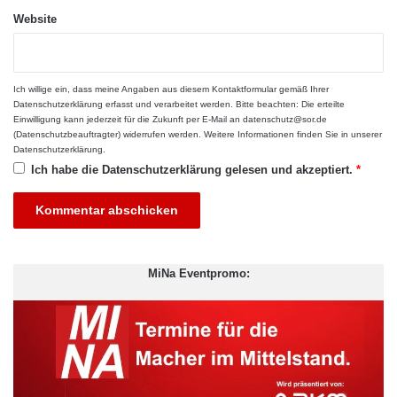
Verwaltungsaufwand
und ermöglicht es, Ressourcen für andere
Website
wichtige Aufgaben einzusetzen.
Zukunftsfähige
Ich willige ein, dass meine Angaben aus diesem Kontaktformular gemäß Ihrer
Kommunalfinanzierung durch
Datenschutzerklärung
erfasst und verarbeitet werden. Bitte beachten: Die erteilte
Einwilligung kann jederzeit für die Zukunft per E-Mail an datenschutz@sor.de
Digitalisierung
(Datenschutzbeauftragter) widerrufen werden. Weitere Informationen finden Sie in unserer
Datenschutzerklärung
.
Ich habe die
Datenschutzerklärung
gelesen und akzeptiert.
*
Die digitale Transformation der Kommunalfinanzierung ist mehr
als nur ein technischer Fortschritt – sie ist ein strategischer
Hebel für mehr finanzielle Souveränität und Effizienz im
öffentlichen Sektor. Gerade vor dem Hintergrund knapper
Haushaltsmittel, steigender Investitionserfordernisse und
MiNa Eventpromo:
wachsender Erwartungen der Bürgerinnen und Bürger an
leistungsfähige Kommunen, ist es entscheidend, moderne
Instrumente zu nutzen.
Ein neuer Standard für die