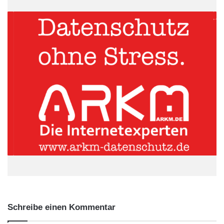
Effizienz, Transparenz und
Zeitgewinn
Auf Plattformen wie komuno können Kommunen
Finanzierungsanfragen digital einstellen und erhalten innerhalb
kurzer Zeit Angebote von verschiedenen Kapitalgebern –
darunter Banken, Sparkassen und institutionelle Investoren. Der
große Vorteil: Alle Angebote werden einheitlich und übersichtlich
dargestellt, was den Vergleich und die Entscheidung erheblich
erleichtert. Dadurch wird nicht nur der Wettbewerb zwischen
den Anbietern gefördert, sondern auch die Konditionen für die
Kommune verbessert.
ARKM.marketing
Schreibe einen Kommentar