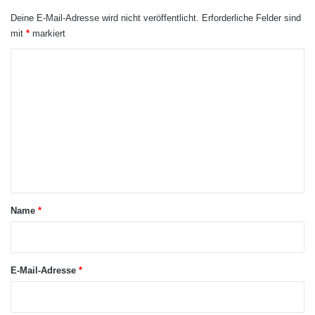
Deine E-Mail-Adresse wird nicht veröffentlicht.
Erforderliche Felder sind
mit
*
markiert
K
o
m
m
e
n
t
a
Name
*
r
Zudem sparen Verwaltungen durch den digitalen Prozess
*
wertvolle Zeit. Das manuelle Einholen und Auswerten von
E-Mail-Adresse
*
Angeboten entfällt, und auch die Dokumentation erfolgt
weitgehend automatisiert und rechtssicher. Das reduziert