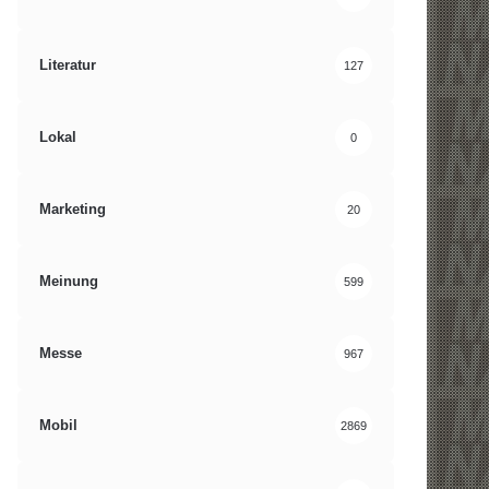
Literatur
127
Lokal
0
Marketing
20
Meinung
599
Messe
967
Mobil
2869