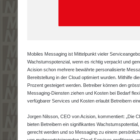
Mobiles Messaging ist Mittelpunkt vieler Serviceangeb
Wachstumspotenzial, wenn es richtig verpackt und genu
Acision schon mehrere bewährte personalisierte Messag
Bereitstellung in der Cloud optimiert wurden. Mithilfe
Prozent gesteigert werden. Betreiber können den gröss
Messaging-Diensten ziehen und Kosten bei Bedarf flex
verfügbarer Services und Kosten erlaubt Betreibern ei
Jorgen Nilsson, CEO von Acision, kommentiert: „Die Cl
bieten Betreibern ein signifikantes Wachstumspotential
gerecht werden und so Messaging zu einem persönlich
von mehrwertsteigernden Cloud-Services profitieren, w