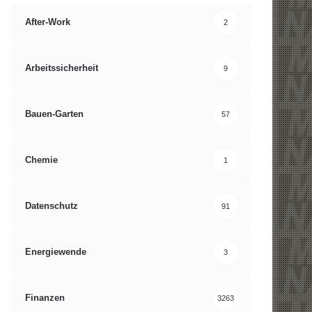
After-Work
2
Arbeitssicherheit
9
Bauen-Garten
57
Chemie
1
Datenschutz
91
Energiewende
3
Finanzen
3263