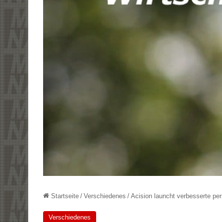
Startseite
/
Verschiedenes
/
Acision launcht verbesserte p
Verschiedenes