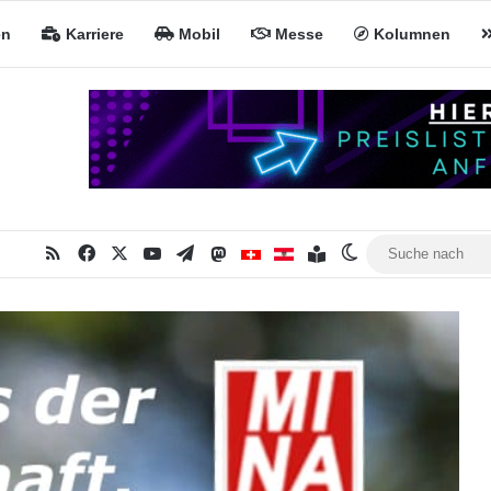
en
Karriere
Mobil
Messe
Kolumnen
RSS
Facebook
X
YouTube
Telegram
Mastodon
Inhaltsverzeichnis
MiNa CH
MiNa AT
Skin umschalten